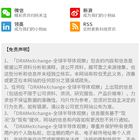
微信
新浪
精彩资讯扫码关注
成为我们的小粉丝
领英
RSS
成为我们的小粉丝
实时更新科技资讯
【免责声明】
1、「DRAMeXchange-全球半导体观察」包含的内容和信息是
根据公开资料分析和演释，该公开资料，属可靠之来源搜集，但
这些分析和信息并未经独立核实。本网站有权但无此义务，改善
或更正在本网站的任何部分之错误或疏失。
2、任何在「DRAMeXchange-全球半导体观察」上出现的信息
（包括但不限于公司资料、资讯、研究报告、产品价格等），力
求但不保证数据的准确性，均只作为参考，您须对您自主决定的
行为负责。如有错漏，请以各公司官方网站公布为准。
3、「DRAMeXchange-全球半导体观察」信息服务基于"现
况"及"现有"提供，网站的信息和内容如有更改恕不另行通知。
4、「DRAMeXchange-全球半导体观察」尊重并保护所有使用
用户的个人隐私权，您注册的用户名、电子邮件地址等个人资
料，非经您亲自许可或根据相关法律、法规的强制性规定，不会