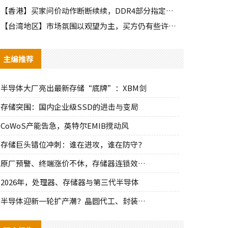
【香港】买家问价动作断断续续，DDR4部分指定颗粒仍有些许询单
【台湾地区】市场氛围以观望为主，买方仍有些许零星询单释出
主编推荐
半导体大厂亮出最新存储“底牌”：XBM剑
存储突围：国内企业级SSD的进击与变局
CoWoS产能告急，英特尔EMIB搅动风
存储巨头错位冲刺：谁在进攻，谁在防守？
原厂预警、终端涨价不休，存储器连锁效应持
2026年，处理器、存储器与第三代半导体
半导体迎新一轮扩产潮？晶圆代工、封装、光