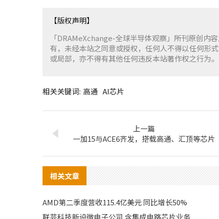
【版权声明】
「DRAMeXchange-全球半导体观察」所刊原创内
有，未经本站之同意或授权，任何人不得以任何形式
或局部，亦不得有其他任何违反本站著作权之行为。
相关关键词:
高通
AI芯片
上一篇
一加15与ACE6齐发，搭载高通、汇顶等芯片
相关文章
AMD第二季度营收115.4亿美元 同比增长50%
联芸科技新设微电子公司 含集成电路芯片业务