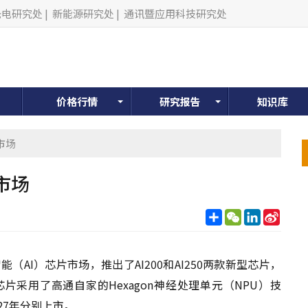
光电研究处
|
新能源研究处
|
通讯暨应用科技研究处
价格行情
研究报告
知识库
市场
市场
分
WeChat
LinkedIn
Sina
享
Weib
（AI）芯片市场，推出了AI200和AI250两款新型芯片，
采用了高通自家的Hexagon神经处理单元（NPU）技
27年分别上市。