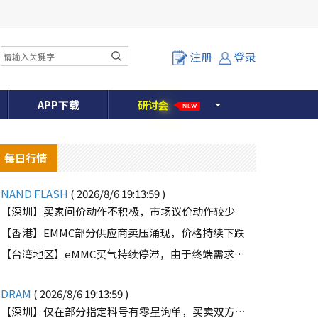
注册
登录
APP下载
研
讨
会
NEW
每日行情
NAND FLASH
( 2026/8/6 19:13:59 )
【深圳】买家问价动作不积极，市场议价动作较少
【香港】EMMC部分供应商卖压涌现，价格持续下跌
o
【台湾地区】eMMC买气持续停滞，由于终端需求未能好转
DRAM
( 2026/8/6 19:13:59 )
【深圳】仅在部分指定料号有零星询单，买卖双方价格仍有差距