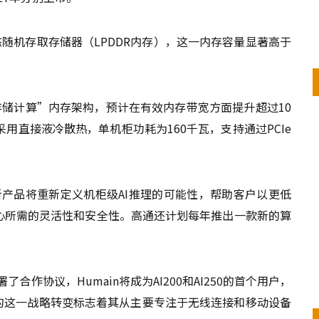
动态随机存取存储器（LPDDR内存），这一内存容量显著高于
近存储计算”内存架构，预计在有效内存带宽方面提升超过10
用直接液冷散热，单机柜功耗为160千瓦，支持通过PCIe
，这些新产品将重新定义机柜级AI推理的可能性，帮助客户以更低
中心所需的灵活性和安全性。高通还计划每年推出一款新的算
合作协议，Humain将成为AI200和AI250的首个用户，
高通的这一战略转变标志着其从主要专注于无线连接和移动设备