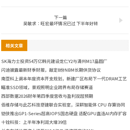
下一篇
吴敏求︰旺宏最坏情况已过 下半年好转
相关文章
SK海力士投资54万亿韩元建设龙仁Y2与清州M17晶圆厂
闪迪披露最新财季财报，敲定8份NBM长期供货协议
南亚科上调本年度资本开支规划，新建厂区布局下一代DRAM工艺
瞄准SSD领域，景观照明企业跨界布局存储赛道
西部数据2026财年第四季度营收与盈利双超预期
佰维存储与此芯科技搭建联合实验室，深耕智能体 CPU 存算协同
铠侠推出GP1‑Series超高IOPS固态硬盘 适配GPU直连AI内存扩容
十铨科技：上半年净利润大增39倍