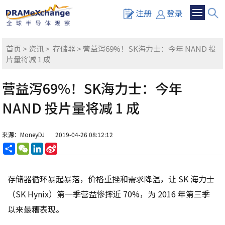
注册
登录
首页
>
资讯
>
存储器
> 营益泻69%！SK海力士：今年 NAND 投
片量将减 1 成
营益泻69%！SK海力士：今年
NAND 投片量将减 1 成
来源：MoneyDJ
2019-04-26 08:12:12
分
WeChat
LinkedIn
Sina
享
Weibo
存储器循环暴起暴落，价格重挫和需求降温，让 SK 海力士
（SK Hynix）第一季营益惨摔近 70%，为 2016 年第三季
以来最糟表现。