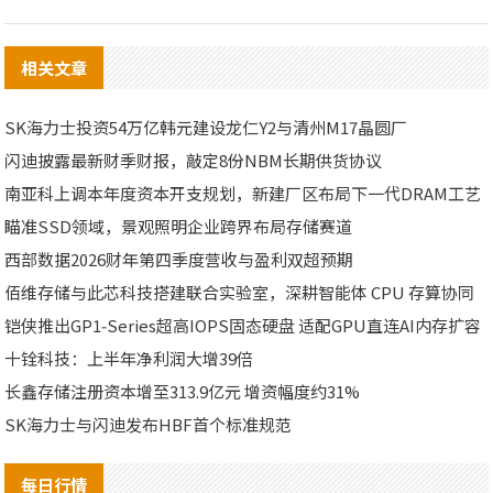
相关文章
SK海力士投资54万亿韩元建设龙仁Y2与清州M17晶圆厂
闪迪披露最新财季财报，敲定8份NBM长期供货协议
南亚科上调本年度资本开支规划，新建厂区布局下一代DRAM工艺
瞄准SSD领域，景观照明企业跨界布局存储赛道
西部数据2026财年第四季度营收与盈利双超预期
佰维存储与此芯科技搭建联合实验室，深耕智能体 CPU 存算协同
铠侠推出GP1‑Series超高IOPS固态硬盘 适配GPU直连AI内存扩容
十铨科技：上半年净利润大增39倍
长鑫存储注册资本增至313.9亿元 增资幅度约31%
SK海力士与闪迪发布HBF首个标准规范
每日行情