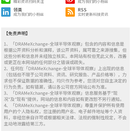
精彩资讯扫码关注
成为我们的小粉丝
领英
RSS
成为我们的小粉丝
实时更新科技资讯
【免责声明】
1、「DRAMeXchange-全球半导体观察」包含的内容和信息是
根据公开资料分析和演释，该公开资料，属可靠之来源搜集，但
这些分析和信息并未经独立核实。本网站有权但无此义务，改善
或更正在本网站的任何部分之错误或疏失。
2、任何在「DRAMeXchange-全球半导体观察」上出现的信息
（包括但不限于公司资料、资讯、研究报告、产品价格等），力
求但不保证数据的准确性，均只作为参考，您须对您自主决定的
行为负责。如有错漏，请以各公司官方网站公布为准。
3、「DRAMeXchange-全球半导体观察」信息服务基于"现
况"及"现有"提供，网站的信息和内容如有更改恕不另行通知。
4、「DRAMeXchange-全球半导体观察」尊重并保护所有使用
用户的个人隐私权，您注册的用户名、电子邮件地址等个人资
料，非经您亲自许可或根据相关法律、法规的强制性规定，不会
主动地泄露给第三方。