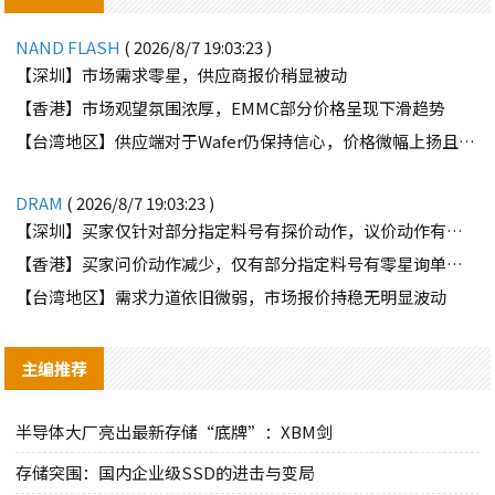
NAND FLASH
( 2026/8/7 19:03:23 )
【深圳】市场需求零星，供应商报价稍显被动
【香港】市场观望氛围浓厚，EMMC部分价格呈现下滑趋势
【台湾地区】供应端对于Wafer仍保持信心，价格微幅上扬且惜售态度不变
DRAM
( 2026/8/7 19:03:23 )
【深圳】买家仅针对部分指定料号有探价动作，议价动作有所减少
【香港】买家问价动作减少，仅有部分指定料号有零星询单动作
【台湾地区】需求力道依旧微弱，市场报价持稳无明显波动
主编推荐
半导体大厂亮出最新存储“底牌”：XBM剑
存储突围：国内企业级SSD的进击与变局