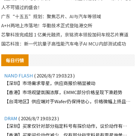
人不可错过的盛会！
广东“十五五”规划：聚焦芯片、AI与汽车等领域
A+H两地上市落地！华勤技术正式登陆港交所
芯擎科技完成超 1 亿美元融资，京铭资本领投加码车规芯片赛道
国芯科技：新一代抗量子高性能汽车电子AI MCU内部测试成功
每日行情
NAND FLASH
( 2026/8/7 19:03:23 )
【深圳】市场需求零星，供应商报价稍显被动
【香港】市场观望氛围浓厚，EMMC部分价格呈现下滑趋势
【台湾地区】供应端对于Wafer仍保持信心，价格微幅上扬且惜售态度不变
DRAM
( 2026/8/7 19:03:23 )
【深圳】买家仅针对部分指定料号有探价动作，议价动作有所减少
【香港】买家问价动作减少，仅有部分指定料号有零星询单动作