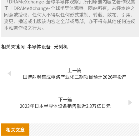
「DRAMeXchange-全球半导体观察」所刊原创内容之著作权属
于「DRAMeXchange-全球半导体观察」网站所有，未经本站之
同意或授权，任何人不得以任何形式重制、转载、散布、引用、
变更、播送或出版该内容之全部或局部，亦不得有其他任何违反
本站著作权之行为。
相关关键词:
半导体设备
光刻机
上一篇
国博射频集成电路产业化二期项目预计2026年投产
下一篇
2023年日本半导体设备销售额近3.3万亿日元
相关文章