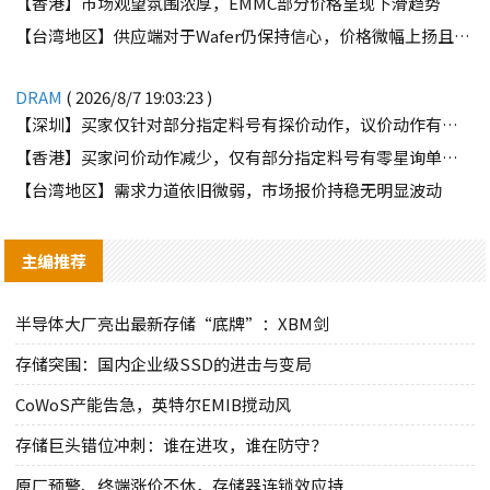
【香港】市场观望氛围浓厚，EMMC部分价格呈现下滑趋势
【台湾地区】供应端对于Wafer仍保持信心，价格微幅上扬且惜售态度不变
DRAM
( 2026/8/7 19:03:23 )
【深圳】买家仅针对部分指定料号有探价动作，议价动作有所减少
【香港】买家问价动作减少，仅有部分指定料号有零星询单动作
【台湾地区】需求力道依旧微弱，市场报价持稳无明显波动
主编推荐
半导体大厂亮出最新存储“底牌”：XBM剑
存储突围：国内企业级SSD的进击与变局
CoWoS产能告急，英特尔EMIB搅动风
存储巨头错位冲刺：谁在进攻，谁在防守？
原厂预警、终端涨价不休，存储器连锁效应持