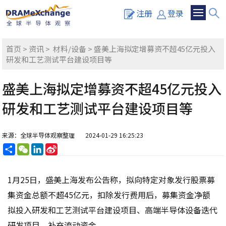
注册
登录
首页
>
资讯
>
材料/设备
> 盛美上海拟定增募资不超45亿元投入
研发和工艺测试平台建设项目等
盛美上海拟定增募资不超45亿元投入
研发和工艺测试平台建设项目等
来源：全球半导体观察整理
2024-01-29 16:25:23
分
WeChat
LinkedIn
Sina
享
Weibo
1月25日，盛美上海发布公告称，拟向特定对象发行股票募
集资金总额不超45亿元，扣除发行费用后，募集资金净额
拟投入研发和工艺测试平台建设项目、高端半导体设备迭代
研发项目、补充流动资金。