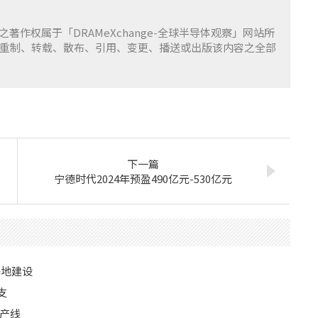
容之著作权属于「DRAMeXchange-全球半导体观察」网站所
重制、转载、散布、引用、变更、播送或出版该内容之全部
下一篇
宁德时代2024年预盈490亿元-530亿元
基地建设
支
产线