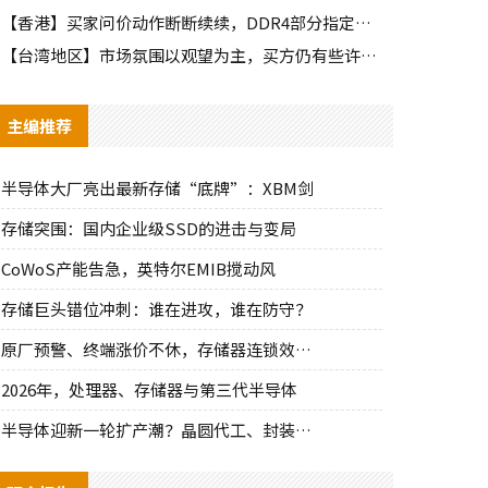
【香港】买家问价动作断断续续，DDR4部分指定颗粒仍有些许询单
【台湾地区】市场氛围以观望为主，买方仍有些许零星询单释出
主编推荐
半导体大厂亮出最新存储“底牌”：XBM剑
存储突围：国内企业级SSD的进击与变局
CoWoS产能告急，英特尔EMIB搅动风
存储巨头错位冲刺：谁在进攻，谁在防守？
原厂预警、终端涨价不休，存储器连锁效应持
2026年，处理器、存储器与第三代半导体
半导体迎新一轮扩产潮？晶圆代工、封装、光