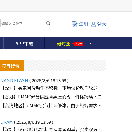
注册
登录
APP下载
研
讨
会
NEW
每日行情
NAND FLASH
( 2026/8/6 19:13:59 )
【深圳】买家问价动作不积极，市场议价动作较少
【香港】EMMC部分供应商卖压涌现，价格持续下跌
o
【台湾地区】eMMC买气持续停滞，由于终端需求未能好转
DRAM
( 2026/8/6 19:13:59 )
【深圳】仅在部分指定料号有零星询单，买卖双方价格仍有差距