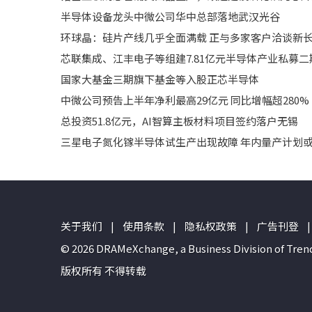
半导体设备龙头中微公司华中总部落地武汉光谷
环球晶：硅片产线几乎全面满载 正与多家客户洽谈新
芯联集成、江丰电子等组建7.81亿元半导体产业私募二
国家大基金三期旗下基金等入股正芯半导体
中微公司预告上半年净利最高29亿元 同比增幅超280%
总投资51.8亿元，AI智算主板材料项目签约落户无锡
三星电子氮化镓半导体试生产出现故障 年内量产计划
关于我们
|
使用条款
|
隐私权政策
|
广告刊登
|
© 2026 DRAMeXchange, a Business Divisio
版权所有 不得转载