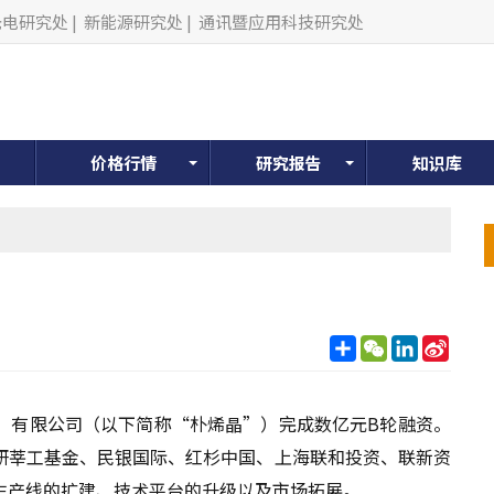
光电研究处
|
新能源研究处
|
通讯暨应用科技研究处
价格行情
研究报告
知识库
分
WeChat
LinkedIn
Sina
享
Weib
）有限公司（以下简称“朴烯晶”）完成数亿元B轮融资。
研莘工基金、民银国际、红杉中国、上海联和投资、联新资
生产线的扩建、技术平台的升级以及市场拓展。