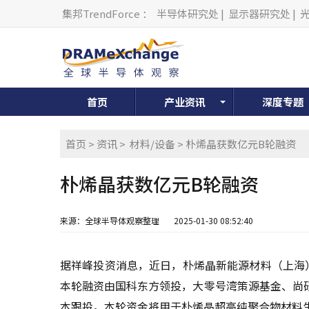
集邦TrendForce
：
半导体研究处
|
显示器研究处
|
首页
产业资讯
深度专题
首页
>
资讯
>
材料/设备
> 朴烯晶获数亿元B轮融资
朴烯晶获数亿元B轮融资
来源：全球半导体观察整理
2025-01-30 08:52:40
据祥峰投资消息，近日，朴烯晶新能源材料（上海
本轮融资由国科东方领投，大零号湾策源基金、尚
本跟投。本轮资金将用于朴烯晶超高纯聚合物材料