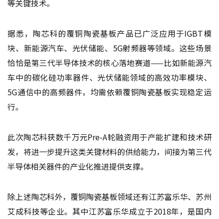
等关键技术。
据悉，陶芯科的覆铜陶瓷基板产品已广泛应用于IGBT模
块、新能源汽车、光伏储能、5G射频器等领域。这些场景
恰恰是第三代半导体技术的核心落地赛道——比如新能源汽
车中的碳化硅功率器件、光伏储能领域的高效功率模块、
5G通信中的高频器件，均需依赖覆铜陶瓷基板实现稳定运
行。
此次陶芯科获数千万元Pre-A轮融资用于产能扩建和技术研
发，将进一步提升这类关键材料的供给能力，间接为第三代
半导体相关器件的产业化推进提供支撑。
除上述陶芯科外，覆铜陶瓷基板领域还有江苏富乐华、苏州
艾成科技等企业。其中江苏富乐华成立于2018年，是国内