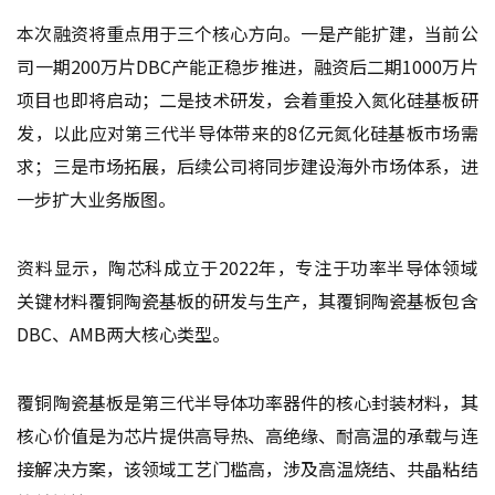
本次融资将重点用于三个核心方向。一是产能扩建，当前公
司一期200万片DBC产能正稳步推进，融资后二期1000万片
项目也即将启动；二是技术研发，会着重投入氮化硅基板研
发，以此应对第三代半导体带来的8亿元氮化硅基板市场需
求；三是市场拓展，后续公司将同步建设海外市场体系，进
一步扩大业务版图。
资料显示，陶芯科成立于2022年，专注于功率半导体领域
关键材料覆铜陶瓷基板的研发与生产，其覆铜陶瓷基板包含
DBC、AMB两大核心类型。
覆铜陶瓷基板是第三代半导体功率器件的核心封装材料，其
核心价值是为芯片提供高导热、高绝缘、耐高温的承载与连
接解决方案，该领域工艺门槛高，涉及高温烧结、共晶粘结