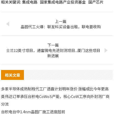
相关关键词:
集成电路
国家集成电路产业投资基金
国产芯片
上一篇
晶圆代工火爆：联发科买设备出租，联电要收购
下一篇
士兰12英寸项目，通富微电先进封测项目...厦门这些项目
新进展
相关文章
多家半导体成熟制程代工厂透露计划明年涨价 涨幅或比今年更高
英伟达订单承压台积电CoWoS产能，核心CoW工序向外封测厂商
分流
台积电台中1.4nm晶圆厂施工进度超前