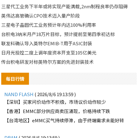
三星代工业务下半年或将实现产能满载,2nm制程良率仍存阻碍
英伟达高管确认CPO技术迈入量产阶段
三星电子晶圆代工业务预计年内达100%利用率
台积电3纳米月产18万片目标，预计提前至第四季初达标
联发科确认导入英特尔EMIB-T用于ASIC封装
日月光投控二度上调年度资本开支至105亿美元
传台积电研发对标英特尔方案的先进封装技术
每日行情
NAND FLASH
( 2026/8/6 19:13:59 )
【深圳】买家问价动作不积极，市场议价动作较少
【香港】EMMC部分供应商卖压涌现，价格持续下跌
【台湾地区】eMMC买气持续停滞，由于终端需求未能好转
DRAM
( 2026/8/6 19:13:59 )