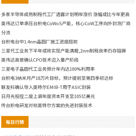
多家半导体成熟制程代工厂透露计划明年涨价 涨幅或比今年更高
英伟达订单承压台积电CoWoS产能，核心CoW工序向外封测厂商
分流
台积电台中1.4nm晶圆厂施工进度超前
三星代工业务下半年或将实现产能满载,2nm制程良率仍存阻碍
英伟达高管确认CPO技术迈入量产阶段
三星电子晶圆代工业务预计年内达100%利用率
台积电3纳米月产18万片目标，预计提前至第四季初达标
联发科确认导入英特尔EMIB-T用于ASIC封装
日月光投控二度上调年度资本开支至105亿美元
传台积电研发对标英特尔方案的先进封装技术
每日行情