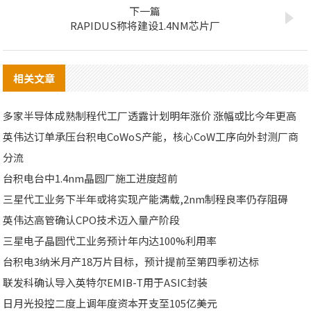
下一篇
RAPIDUS称将建设1.4NM芯片厂
相关文章
多家半导体成熟制程代工厂透露计划明年涨价 涨幅或比今年更高
英伟达订单承压台积电CoWoS产能，核心CoW工序向外封测厂商
分流
台积电台中1.4nm晶圆厂施工进度超前
三星代工业务下半年或将实现产能满载,2nm制程良率仍存阻碍
英伟达高管确认CPO技术迈入量产阶段
三星电子晶圆代工业务预计年内达100%利用率
台积电3纳米月产18万片目标，预计提前至第四季初达标
联发科确认导入英特尔EMIB-T用于ASIC封装
日月光投控二度上调年度资本开支至105亿美元