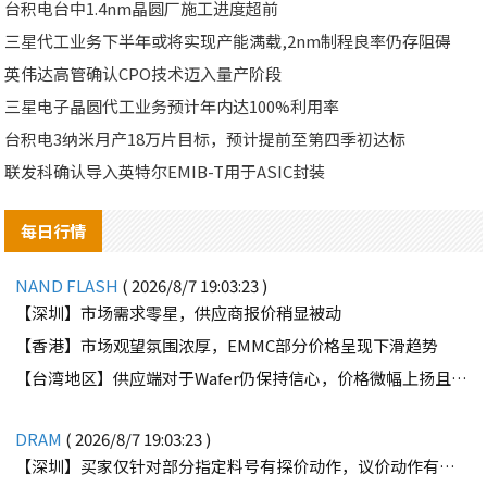
台积电台中1.4nm晶圆厂施工进度超前
三星代工业务下半年或将实现产能满载,2nm制程良率仍存阻碍
英伟达高管确认CPO技术迈入量产阶段
三星电子晶圆代工业务预计年内达100%利用率
台积电3纳米月产18万片目标，预计提前至第四季初达标
联发科确认导入英特尔EMIB-T用于ASIC封装
每日行情
NAND FLASH
( 2026/8/7 19:03:23 )
【深圳】市场需求零星，供应商报价稍显被动
【香港】市场观望氛围浓厚，EMMC部分价格呈现下滑趋势
【台湾地区】供应端对于Wafer仍保持信心，价格微幅上扬且惜售态度不变
DRAM
( 2026/8/7 19:03:23 )
【深圳】买家仅针对部分指定料号有探价动作，议价动作有所减少