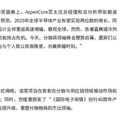
奖盛典上，AspenCore亚太区总经理和总分析师张毓波
研机构预测，2025年全球半导体产业有望实现两位数的增长，同
国设计业将重返高速增幅，傲视全球。然而，各垂直赛道冷热
方能抢占先机。今天，分销商领袖峰会聚势启幕，嘉宾们以
业与个人致以崇高敬意，共襄荣耀时刻。”
日正式揭晓，该奖项旨在表彰在分销与供应链领域推动市场拓
；同时，亦隆重颁发了“《国际电子商情》创刊40周年产
业链升级、重塑分销格局的杰出领袖。