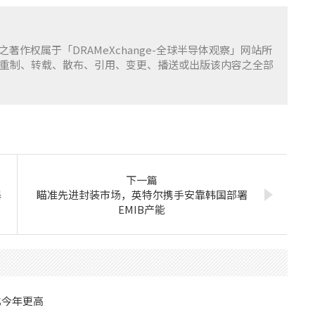
容之著作权属于「DRAMeXchange-全球半导体观察」网站所
重制、转载、散布、引用、变更、播送或出版该内容之全部
下一篇
器
瞄准先进封装市场，英特尔携手安靠韩国部署
EMIB产能
比今年更高