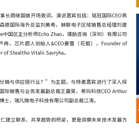
事长周继国做开场致词，演讲嘉宾包括：铭冠国际CEO燕
ertier Luyt，森德国际海外总监刘美希，赫联电子区域销售总经理刘建
re中国区主分析师Echo Zhao，璞励咨询（深圳）有限公司
芯片超人创始人&CEO姜蕾（花姐），Founder of
r of Stealtho Vitalii Savryha。
能分销与供应链行业？”为主题，与特邀嘉宾进行了深入探
际销售与业务发展副总裁王震旻，希玛科技CEO Arthur
权博士，瑞凡微电子科技有限公司副总裁江涛。
业同仁建立联系、共享趋势的桥梁，更是洞察未来技术发展方