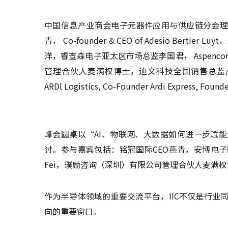
中国信息产业商会电子元器件应用与供应链分会理
青， Co-founder & CEO of Adesio B
洋，睿查森电子亚太区市场总监李国君， Aspenco
管理合伙人麦满权博士，迪文科技全国销售总监卢冉，
ARDl Logistics, Co-Founder Ardi Express, Founde
峰会圆桌以“AI、物联网、大数据如何进一步赋
讨。参与嘉宾包括：铭冠国际CEO燕青，安博电子国
Fei，璞励咨询（深圳）有限公司管理合伙人麦满
作为半导体领域的重要交流平台，IIC不仅是行
向的重要窗口。