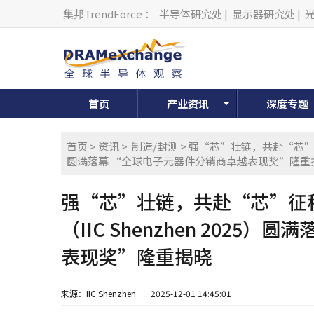
集邦TrendForce
：
半导体研究处
|
显示器研究处
|
首页
产业资讯
深度专题
首页
>
资讯
>
制造/封测
> 强“芯”壮链，共赴“芯”征程
圆满落幕 “全球电子元器件分销商卓越表现奖”隆重
强“芯”壮链，共赴“芯”征
（IIC Shenzhen 202
表现奖”隆重揭晓
来源：IIC Shenzhen
2025-12-01 14:45:01