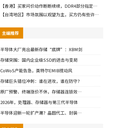
【香港】买家问价动作断断续续，DDR4部分指定颗粒仍有些许询单
【台湾地区】市场氛围以观望为主，买方仍有些许零星询单释出
主编推荐
半导体大厂亮出最新存储“底牌”：XBM剑
存储突围：国内企业级SSD的进击与变局
CoWoS产能告急，英特尔EMIB搅动风
存储巨头错位冲刺：谁在进攻，谁在防守？
原厂预警、终端涨价不休，存储器连锁效应持
2026年，处理器、存储器与第三代半导体
半导体迎新一轮扩产潮？晶圆代工、封装、光