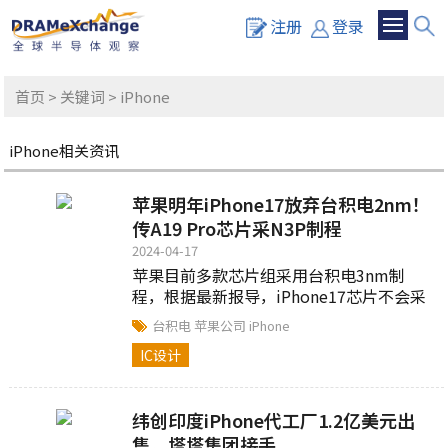
注册
登录
首页
>
关键词
> iPhone
iPhone相关资讯
苹果明年iPhone17放弃台积电2nm！
传A19 Pro芯片采N3P制程
2024-04-17
苹果目前多款芯片组采用台积电3nm制
程，根据最新报导，iPhone17芯片不会采
用2nm制程，即2025年推出的A19 Pro芯片
台积电
苹果公司
iPhone
将维持3nm技术....
IC设计
纬创印度iPhone代工厂1.2亿美元出
售，塔塔集团接手