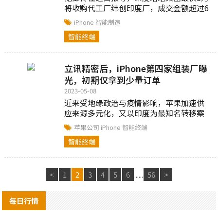
将收购代工厂纬创印度厂，成交金额超过6
亿美元...
iPhone
智能制造
智能终端
立讯精密后，iPhone第四家组装厂曝
光，初期仅拿到少量订单
2023-05-08
近来受地缘政治与疫情影响，苹果加速供
应来源多元化，又以印度为最知名转移案
例；调研机构 TrendForce集邦咨询最新报
苹果公司
iPhone
智能终端
告指出，印度塔...
智能终端
<
1
2
3
4
5
6
......
56
>
每日行情