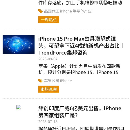
件库存落底，加上手机维修市场畅旺推动
TDDI需求，第二季供应链出现零星急单，
晶圆代工
iPhone
半导体产业
成为支撑第二季...
一周热点
iPhone 15 Pro Max独具潜望式镜
头，可望拿下近4成的新机产出占比｜
TrendForce集邦咨询
2023-09-07
苹果（Apple）计划九月中旬发布四款新
机，预计分别是iPhone 15、iPhone 15
Plus，以及Pro系列的iPhone 15 Pro以及
苹果公司
iPhone
iPhone 15 Pro Max...
市场观察
纬创印度厂或6亿美元出售，iPhone
第四家组装厂是？
2023-07-13
据彭博社近日报导，印度塔塔集团最快8月