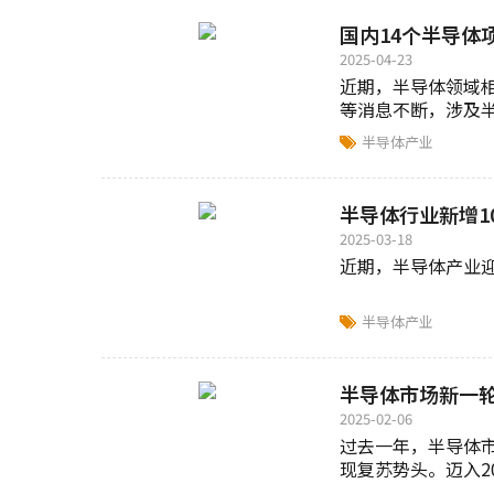
国内14个半导体
2025-04-23
近期，半导体领域
等消息不断，涉及半
半导体产业
半导体行业新增1
2025-03-18
近期，半导体产业迎来
半导体产业
半导体市场新一
2025-02-06
过去一年，半导体市
现复苏势头。迈入20