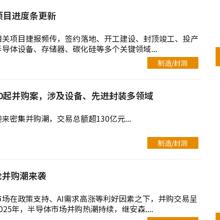
项目进度条更新
相关项目捷报频传，签约落地、开工建设、封顶竣工、投产
导体设备、存储器、碳化硅等多个关键领域...
制造/封测
0起并购案，涉及设备、先进封装多领域
密集并购潮，交易总额超130亿元...
制造/封测
轮并购潮来袭
场在政策支持、AI需求高涨等利好因素之下，并购交易呈
25年，半导体市场并购热潮持续，继安森....