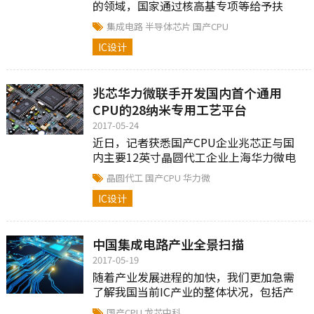
的领域，国家通过核高基专项等给予扶
持，并且已经取得一定成效。在移动芯片
集成电路
半导体芯片
国产CPU
进入该领域的背景下，对中国...
IC设计
兆芯华力微联手开发国内首个通用
CPU的28纳米专用工艺平台
2017-05-24
近日，记者获悉国产CPU企业兆芯正与国
内主要12英寸晶圆代工企业上海华力微电
子有限公司合作开发国内首个通用CPU的
晶圆代工
国产CPU
华力微
28纳米专用制造工艺平台。这将为国产
IC设计
CPU的成熟与发展提供有力支撑。
中国集成电路产业全景扫描
2017-05-19
随着产业发展进程的加快，我们更加急需
了解我国当前IC产业的整体状况，包括产
业链发展情况、产业区域分布、关键产品
国产CPU
龙芯中科