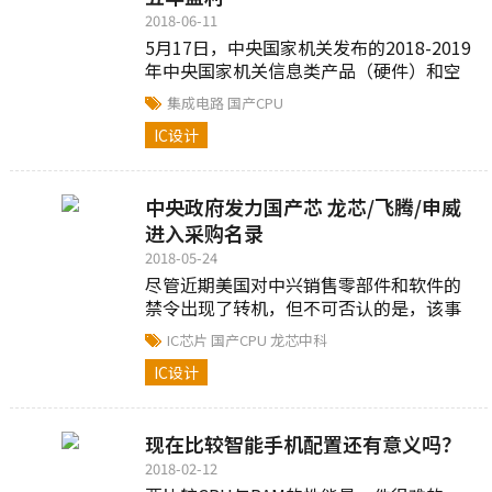
2018-06-11
5月17日，中央国家机关发布的2018-2019
年中央国家机关信息类产品（硬件）和空
调产品协议供货采购项目征求意见中，三
集成电路
国产CPU
大国产处理器被列入采购名录...
IC设计
中央政府发力国产芯 龙芯/飞腾/申威
进入采购名录
2018-05-24
尽管近期美国对中兴销售零部件和软件的
禁令出现了转机，但不可否认的是，该事
件已经在中国半导体行业敲响了警钟，加
IC芯片
国产CPU
龙芯中科
强自主研发，掌握核心技术，尽快实现芯
IC设计
片...
现在比较智能手机配置还有意义吗？
2018-02-12