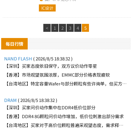
开发进程等，进而探寻适合中国IC的发展
IC设计
模式。
<
1
2
3
4
5
每日行情
NAND FLASH
( 2026/8/5 18:38:32 )
【深圳】买家态度依旧保守，双方议价动作零星
【香港】市场观望氛围浓厚，EMMC部分价格表现疲软
【台湾地区】特定容量Wafer与部分颗粒有些许询单，但买方需求并不强劲
DRAM
( 2026/8/5 18:38:32 )
【深圳】买家问价动作集中在DDR4低价位部分
【香港】DDR4 8G颗粒问价动作增加，低价位刺激出部分需求
【台湾地区】买家对于高价位颗粒普遍采观望态度，需求释出有限