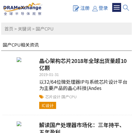
注册
登录
首页
>
关键词
> 国产CPU
国产CPU相关资讯
晶心架构芯片2018年全球出货量超10
亿颗
2019-01-31
以32/64位微处理器IP与系统芯片设计平台
为主要产品的晶心科技(Andes
Technology)宣布，于2018年度，采用晶
芯片设计
国产CPU
心指令集架构的系统芯片出货量超过10亿
IC设计
颗，至今总累计出货量超过35亿颗。
解读国产处理器市场化：三年持平、
五年盈利