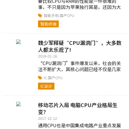
要比较CPU与RAM的性能是一件很难的
事，不只是因为苹果独行其是，还因为大
多Android旗舰手机的GPU和RAM配置基本
智能手机
国产CPU
一样。你根本不用看配置，就知道...
智能终端
魏少军释疑“CPU漏洞门”，大多数
人都太乐观了!
2018-01-16
“CPU漏洞门”事件爆发以来，社会的关
注不断扩大，其核心问题已经不仅是几家
公司是否存在“不做为”嫌疑，而是关系
IC
国产CPU
到现代社会对于信息安全的保障。集成电
IC设计
路...
移动芯片入局 电脑CPU产业格局生
变？
2017-12-12
通用CPU也是中国集成电路产业重点发展