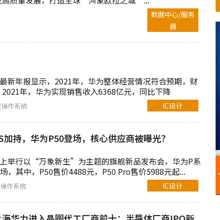
高质量发展，打造全球“鸿蒙欧拉之城”...
数据中心/服务
器
！
布最新年报显示，2021年，华为整体经营情况符合预期，财
2021年，华为实现销售收入6368亿元，同比下降
IC设计
蒙操作系统
蒙OS加持，华为P50登场，核心供应商被曝光？
线上举行以“万象新生”为主题的旗舰新品发布会，华为P系
，其中，P50售价4488元，P50 Pro售价5988元起...
IC设计
蒙操作系统
海华力进入晶圆代工厂商前十；半导体厂商IPO新