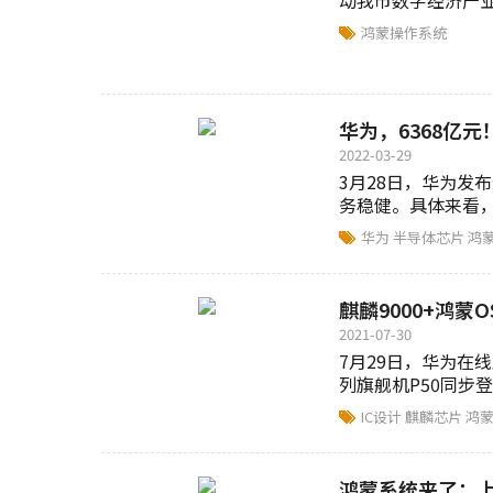
动我市数字经济产业
鸿蒙操作系统
华为，6368亿元
2022-03-29
3月28日，华为发
务稳健。具体来看，
28.6%....
华为
半导体芯片
鸿
麒麟9000+鸿
2021-07-30
7月29日，华为在
列旗舰机P50同步登场
IC设计
麒麟芯片
鸿
鸿蒙系统来了；上