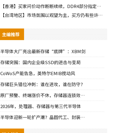
【香港】买家问价动作断断续续，DDR4部分指定颗粒仍有些许询单
【台湾地区】市场氛围以观望为主，买方仍有些许零星询单释出
主编推荐
半导体大厂亮出最新存储“底牌”：XBM剑
存储突围：国内企业级SSD的进击与变局
CoWoS产能告急，英特尔EMIB搅动风
存储巨头错位冲刺：谁在进攻，谁在防守？
原厂预警、终端涨价不休，存储器连锁效应持
2026年，处理器、存储器与第三代半导体
半导体迎新一轮扩产潮？晶圆代工、封装、光