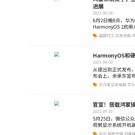
进展
2021-06-05
6月2日晚8点，华为
HarmonyOS 2的新产
晶圆代工
兆易创新
HarmonyOS
2021-06-03
从提出到正式发布，
布会上，余承东宣布
到了前台，向我们展.
华为笔记本电脑
华
官宣！搭载鸿蒙
2021-05-25
5月25日，微信公
视频显示系统开机画面
华为
智能终端
鸿蒙