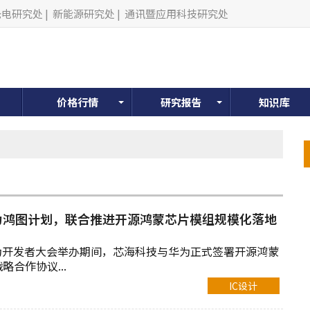
光电研究处
|
新能源研究处
|
通讯暨应用科技研究处
价格行情
研究报告
知识库
为鸿图计划，联合推进开源鸿蒙芯片模组规模化落地
6华为开发者大会举办期间，芯海科技与华为正式签署开源鸿蒙
合作协议...
IC设计