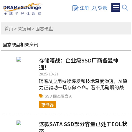
注册
登录
首页
>
关键词
> 固态硬盘
固态硬盘相关资讯
存储暗战：企业级SSD厂商各显神
通！
2025-10-21
随着AI应用持续爆发和技术深度渗透，AI算
力正驱动一场存储革命。看不见硝烟的战
争已打响，企业级SSD作为数据的重要载
SSD
固态硬盘
AI
体，其技术突破与产业发展...
存储器
这款SATA SSD部分容量已处于EOL状
态