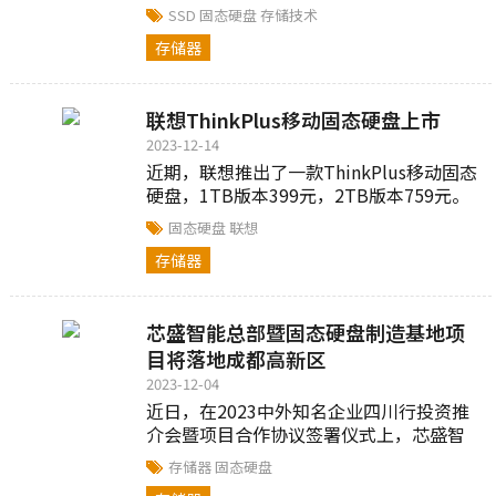
葛店经济技术开发区，总投资20亿元,,,
SSD
固态硬盘
存储技术
存储器
联想ThinkPlus移动固态硬盘上市
2023-12-14
近期，联想推出了一款ThinkPlus移动固态
硬盘，1TB版本399元，2TB版本759元。
据悉，这款硬盘采用了铝合金材质、全
固态硬盘
联想
CNC工艺...
存储器
芯盛智能总部暨固态硬盘制造基地项
目将落地成都高新区
2023-12-04
近日，在2023中外知名企业四川行投资推
介会暨项目合作协议签署仪式上，芯盛智
能与成都高新区成功签约，芯盛智能总部
存储器
固态硬盘
暨固态硬盘制造基地项目...