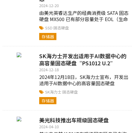
2024-12-20
由美光英睿达生产的经典消费级 SATA 固态
硬盘 MX500 已有部分容量处于 EOL（生命
周期结束）...
SSD
固态硬盘
存储器
SK海力士开发出适用于AI数据中心的
高容量固态硬盘“PS1012 U.2”
2024-12-18
2024年12月18日，SK海力士宣布，开发出
适用于AI数据中心的高容量固态硬盘
（SSD，Solid State Drive）产
SK海力士
固态硬盘
品‘PS1012 U.2*（以下简称PS1012...
存储器
美光科技推出车规级固态硬盘
2024-04-10