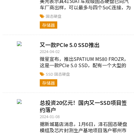
美光表示其4150AT车规级固态硬盘已向汽
车厂商出样，可以最多与四个SoC连接，为
软件定义的智能车辆集中存储
固态硬盘
存储器
又一款PCIe 5.0 SSD推出
2024-04-02
微星宣布，推出SPATIUM M580 FROZR，
这是一款PCIe 5.0 SSD，配有一个大型的
塔式散热器，还带有热管。微星表示，凭
SSD
固态硬盘
借尖端...
存储器
总投资20亿元！国内又一SSD项目签
约落户
2024-01-08
据新城葛店消息，1月6日，泽石固态硬盘
模组及芯片封测生产基地项目落户鄂州市