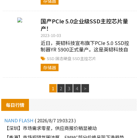
存储器
国产PCIe 5.0企业级SSD主控芯片量
产！
2023-10-03
近日，英韧科技宣布旗下PCIe 5.0 SSD控
制器YR S900正式量产。这是英韧科技自
2017年成立以来量产的第八款芯片，这也
SSD
固态硬盘
SSD主控芯片
是首款量产的...
存储器
1
2
3
4
>
每日行情
NAND FLASH
( 2026/8/7 19:03:23 )
【深圳】市场需求零星，供应商报价稍显被动
【香港】市场观望氛围浓厚，EMMC部分价格呈现下滑趋势