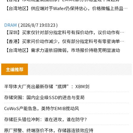
【台湾地区】供应端对于Wafer仍保持信心，价格微幅上扬且惜售态度不变
DRAM
( 2026/8/7 19:03:23 )
【深圳】买家仅针对部分指定料号有探价动作，议价动作有所减少
【香港】买家问价动作减少，仅有部分指定料号有零星询单动作
【台湾地区】需求力道依旧微弱，市场报价持稳无明显波动
主编推荐
半导体大厂亮出最新存储“底牌”：XBM剑
存储突围：国内企业级SSD的进击与变局
CoWoS产能告急，英特尔EMIB搅动风
存储巨头错位冲刺：谁在进攻，谁在防守？
原厂预警、终端涨价不休，存储器连锁效应持