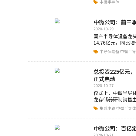
中微半导体
中微公司：前三季
2020-10-29
国产半导体设备龙头
14.76亿元，同比
105.26%...
半导体设备
中微半导
总投资225亿元
正式启动
2020-10-27
仪式上，中微半导
龙存储器研制销售主
集成电路
中微半导体
中微公司：百亿
2020-10-21