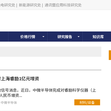
光电研究处
|
新能源研究处
|
通讯暨应用科技研究处
价格行情
研究报告
知识库
上海睿励1亿元增资
微信号消息，近日，中微半导体完成对睿励科学仪器（上
民币增资...
材料/设备
备
中微半导体