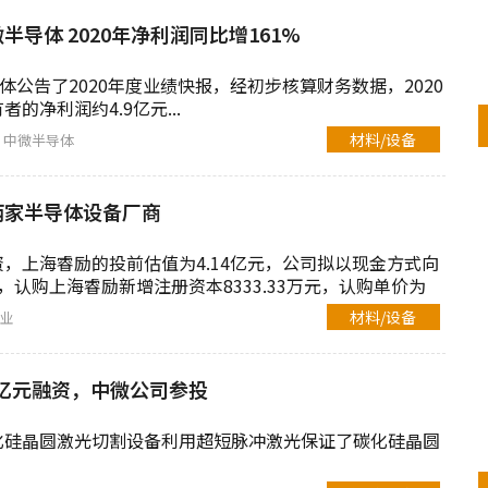
导体 2020年净利润同比增161%
体公告了2020年度业绩快报，经初步核算财务数据，2020
的净利润约4.9亿元...
材料/设备
备
中微半导体
两家半导体设备厂商
，上海睿励的投前估值为4.14亿元，公司拟以现金方式向
，认购上海睿励新增注册资本8333.33万元，认购单价为
材料/设备
业
5亿元融资，中微公司参投
化硅晶圆激光切割设备利用超短脉冲激光保证了碳化硅晶圆