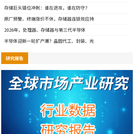
存储巨头错位冲刺：谁在进攻，谁在防守？
原厂预警、终端涨价不休，存储器连锁效应持
2026年，处理器、存储器与第三代半导体
半导体迎新一轮扩产潮？晶圆代工、封装、光
研究报告