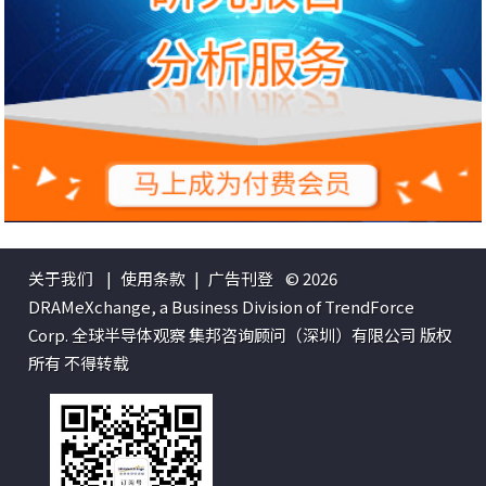
关于我们
|
使用条款
|
广告刊登
© 2026
DRAMeXchange, a Business Division of TrendForce
Corp. 全球半导体观察 集邦咨询顾问（深圳）有限公司 版权
所有 不得转载