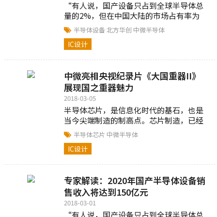
“有人说，国产设备只占到全球半导体总
量的2%，但在中国大陆的市场占有率为
11%。2014年—2016年，35家企业年均增
半导体设备
北方华创
中微半导体
长率为18.9%，如果再算上去年的话...
IC设计
中微亮相央视纪录片《大国重器II》
展现国之重器魅力
2018-03-05
半导体芯片，是信息化时代的基石，也是
当今尖端制造的制高点。芯片制造，已经
进入10纳米到7纳米器件的量产时代，是中
半导体芯片
中微半导体
国输不起的领域...
IC设计
专家解读：2020年国产半导体设备销
售收入将达到150亿元
2018-03-01
“有人说，国产设备只占到全球半导体总