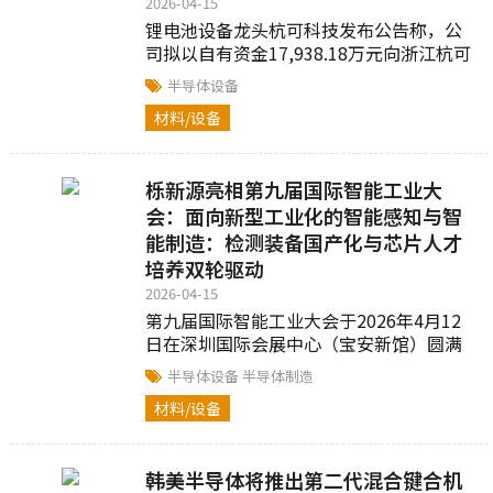
2026-04-15
锂电池设备龙头杭可科技发布公告称，公
司拟以自有资金17,938.18万元向浙江杭可
仪器有限公司增资...
半导体设备
材料/设备
栎新源亮相第九届国际智能工业大
会：面向新型工业化的智能感知与智
能制造：检测装备国产化与芯片人才
培养双轮驱动
2026-04-15
第九届国际智能工业大会于2026年4月12
日在深圳国际会展中心（宝安新馆）圆满
落幕，深圳市栎新源科技有限公司受邀出
半导体设备
半导体制造
席并作专题报告，围绕...
材料/设备
韩美半导体将推出第二代混合键合机