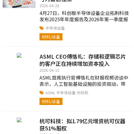
2026-04-28
4月27日，科创板半导体设备企业拓荆科技
发布2025年年度报告及2026年第一季度报
告，公司全年营收与利润实现大幅增长...
半导体设备
材料/设备
ASML CEO傅恪礼：存储和逻辑芯片
的客户正在持续增加资本投入
2026-04-15
ASML首席执行官傅恪礼在财报视频访谈中
表示，人工智能基础设施的投资驱动，带
动对先进存储和先进逻辑芯片的旺盛需求...
ASML
半导体设备
光刻机
材料/设备
杭可科技：拟1.79亿元增资杭可仪器
获51%股权