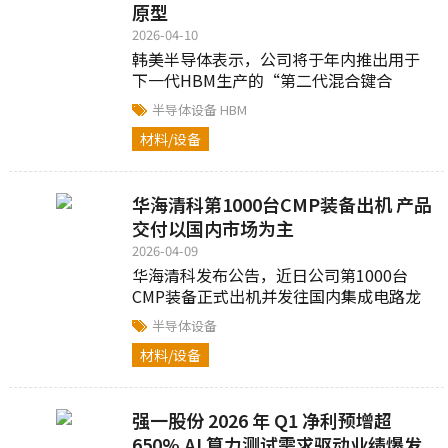
原型
2026-04-10
韩美半导体表示，公司将于年内推出用于
下一代HBM生产的“第二代混合键合
机”原型机，并开始与客户合作...
半导体设备
HBM
材料/设备
华海清科第1000台CMP装备出机 产品
交付以国内市场为主
2026-04-09
华海清科发布公告，近日公司第1000台
CMP装备正式出机并发往国内集成电路龙
头企业...
半导体设备
材料/设备
强一股份 2026 年 Q1 净利预增超
650% AI 算力测试需求驱动业绩爆发