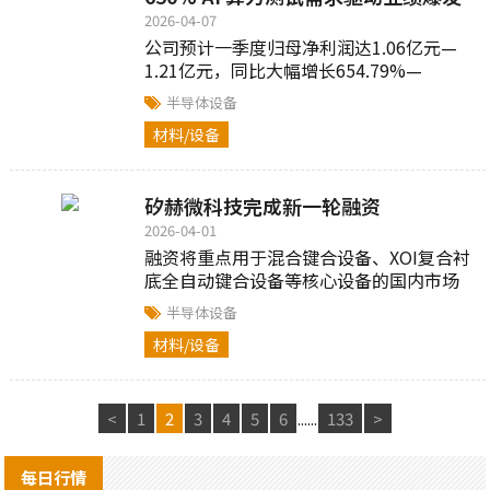
2026-04-07
公司预计一季度归母净利润达1.06亿元—
1.21亿元，同比大幅增长654.79%—
761.60%；扣非净利润预计1.05亿元—1.20
半导体设备
亿元...
材料/设备
矽赫微科技完成新一轮融资
2026-04-01
融资将重点用于混合键合设备、XOI复合衬
底全自动键合设备等核心设备的国内市场
化布局，加速产品产业化落地与客户交付...
半导体设备
材料/设备
<
1
2
3
4
5
6
......
133
>
每日行情