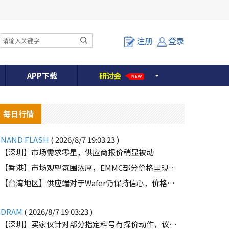
注册
登录
APP下载
研
讨
会
NEW
每日行情
NAND FLASH
( 2026/8/7 19:03:23 )
【深圳】市场需求零星，供应商报价稍显被动
【香港】市场观望氛围浓厚，EMMC部分价格呈现下滑趋势
o
【台湾地区】供应端对于Wafer仍保持信心，价格微幅上扬且惜售态度不变
DRAM
( 2026/8/7 19:03:23 )
【深圳】买家仅针对部分指定料号有探价动作，议价动作有所减少