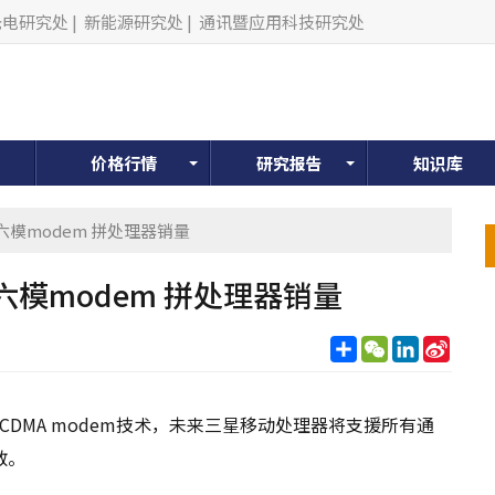
光电研究处
|
新能源研究处
|
通讯暨应用科技研究处
价格行情
研究报告
知识库
模modem 拼处理器销量
模modem 拼处理器销量
分
WeChat
LinkedIn
Sina
享
Weib
CDMA modem技术，未来三星移动处理器将支援所有通
敌。