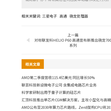
相关关键词:
三星电子
高通
骁龙处理器
上一篇
对标联发科HELIO P60 高通宣布新推出骁龙70
系列
相关文章
AMD第二季度营收115.4亿美元 同比增长50%
联芸科技新设微电子公司 含集成电路芯片业务
科学家研制出用于量子计算的硅芯片
汇顶科技推出单芯片CGM解决方案，主攻小型化与高
AMD公布至2030年算力芯片路线，Zen8架构CPU将20