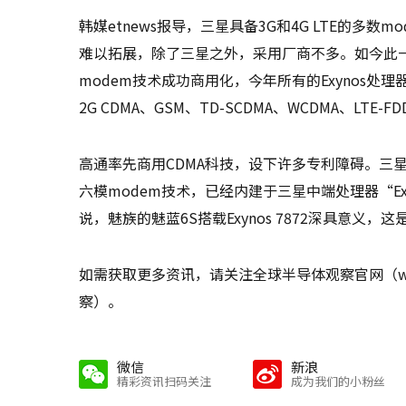
韩媒etnews报导，三星具备3G和4G LTE的多
难以拓展，除了三星之外，采用厂商不多。如今此一情
modem技术成功商用化，今年所有的Exynos处
2G CDMA、GSM、TD-SCDMA、WCDMA、LTE-FD
高通率先商用CDMA科技，设下许多专利障碍。三
六模modem技术，已经内建于三星中端处理器“Ex
说，魅族的魅蓝6S搭载Exynos 7872深具意
如需获取更多资讯，请关注全球半导体观察官网（www
察）。
微信
新浪
精彩资讯扫码关注
成为我们的小粉丝