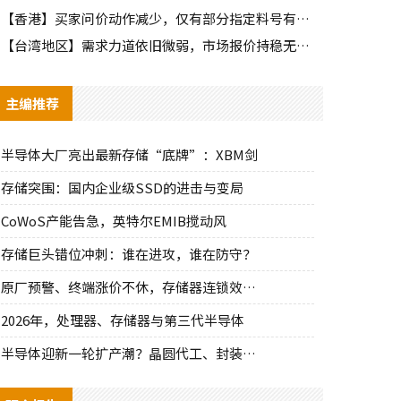
【香港】买家问价动作减少，仅有部分指定料号有零星询单动作
【台湾地区】需求力道依旧微弱，市场报价持稳无明显波动
主编推荐
半导体大厂亮出最新存储“底牌”：XBM剑
存储突围：国内企业级SSD的进击与变局
CoWoS产能告急，英特尔EMIB搅动风
存储巨头错位冲刺：谁在进攻，谁在防守？
原厂预警、终端涨价不休，存储器连锁效应持
2026年，处理器、存储器与第三代半导体
半导体迎新一轮扩产潮？晶圆代工、封装、光