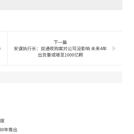
下一篇
0
安谋执行长：双通收购案对公司没影响 未来4年
出货量或增至1000亿颗
精度
30年推出