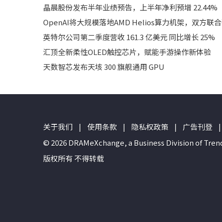
晶晨股份发布半年业绩预告，上半年净利预增 22.44%
OpenAI将大规模落地AMD Helios算力机架，双方联
英特尔公司第二季度营收 161.3 亿美元 同比增长 25%
汇顶全新柔性OLED触控芯片，赋能手游操作新体验
天数智芯发布天垓 300 旗舰通用 GPU
关于我们
|
使用条款
|
隐私权政策
|
广告刊登
|
© 2026 DRAMeXchange, a Business Divisio
版权所有 不得转载