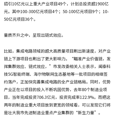
招引10亿元以上重大产业项目49个，计划总投资超1900亿
元。其中100-300亿元项目4个；50-100亿元项目9个；10-
50亿元项目36个。
量质齐升之中，呈现出链式效应。
比如，集成电路领域的超大高质量项目刷出新速度，对产业
链上下游项目也刷出了更大影响力。“瞄准产业价值链，发
挥集群效应、链式效应，”市发改委相关人士表示，闻泰科
技5G智能终端、海尔物联网生态基地等一批项目的相继签
约落户，正加快完善集成电路的全产业链格局。同时，优势
产业正在以项目的投入不断巩固优势，去年80个制造业项
目，当年完成投资706.3亿元，投资完成率122.9%。而把这
两年的制造业重大项目放到更宽的领域看，可以发现它们将
是壮大我市先进制造业重点产业集群的“新生力量”。