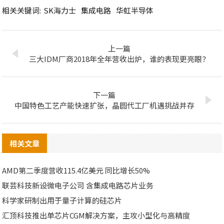
相关关键词:
SK海力士
集成电路
华虹半导体
上一篇
三大IDM厂商2018年全年营收出炉，谁的表现更亮眼？
下一篇
中国特色工艺产能快速扩张，晶圆代工厂机遇挑战并存
相关文章
AMD第二季度营收115.4亿美元 同比增长50%
联芸科技新设微电子公司 含集成电路芯片业务
科学家研制出用于量子计算的硅芯片
汇顶科技推出单芯片CGM解决方案，主攻小型化与高精度