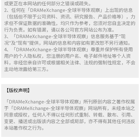
或更正在本网站的任何部分之错误或疏失。
2、任何在「DRAMeXchange-全球半导体观察」上出现的信息
（包括但不限于公司资料、资讯、研究报告、产品价格等），力
求但不保证数据的准确性，均只作为参考，您须对您自主决定的
行为负责。如有错漏，请以各公司官方网站公布为准。
3、「DRAMeXchange-全球半导体观察」信息服务基于"现
况"及"现有"提供，网站的信息和内容如有更改恕不另行通知。
4、「DRAMeXchange-全球半导体观察」尊重并保护所有使用
用户的个人隐私权，您注册的用户名、电子邮件地址等个人资
料，非经您亲自许可或根据相关法律、法规的强制性规定，不会
主动地泄露给第三方。
【版权声明】
「DRAMeXchange-全球半导体观察」所刊原创内容之著作权属
于「DRAMeXchange-全球半导体观察」网站所有，未经本站之
同意或授权，任何人不得以任何形式重制、转载、散布、引用、
变更、播送或出版该内容之全部或局部，亦不得有其他任何违反
本站著作权之行为。