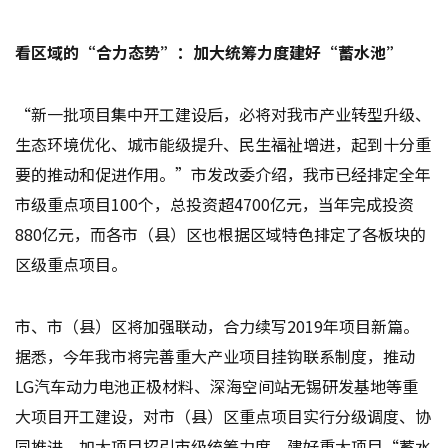
看区域的“合力态势”：加大统筹力度建好“蓄水池”
“新一批项目集中开工建设后，必将对我市产业转型升级、
生态环境优化、城市能级提升、民生福祉增进，起到十分重
要的推动和促进作用。”市发改委介绍，我市已经排定全年
市级重点项目100个，总投资超4700亿元，当年完成投资
880亿元，而各市（县）区也根据区域特色排定了各板块的
区级重点项目。
市、市（县）区将加强联动，合力续写2019年项目新篇。
据悉，今年我市将完善重大产业项目挂钩联系制度，推动
LG汽车动力电池正极材料、深海空间站无锡研发基地等重
大项目开工建设，对市（县）区重点项目实行分级调度、协
同推进。加大项目招引市级统筹力度，建好重大项目“蓄水