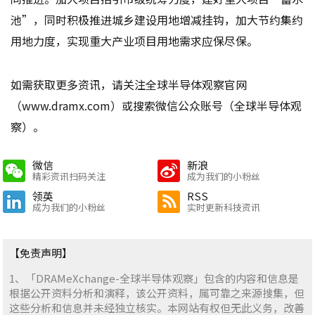
池”，同时积极推进城乡建设用地增减挂钩，加大节约集约
用地力度，实现重大产业项目用地需求应保尽保。
如需获取更多资讯，请关注全球半导体观察官网
（www.dramx.com）或搜索微信公众账号（全球半导体观
察）。
微信
新浪
精彩资讯扫码关注
成为我们的小粉丝
领英
RSS
成为我们的小粉丝
实时更新科技资讯
【免责声明】
1、「DRAMeXchange-全球半导体观察」包含的内容和信息是
根据公开资料分析和演释，该公开资料，属可靠之来源搜集，但
这些分析和信息并未经独立核实。本网站有权但无此义务，改善