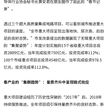
导体行业协会秘书长黄安君在朋友圈作了如此的“春节记
录”。
透过三个超大高质量集成电路项目，可以看到城市推进重大
项目的速度。“全市重大项目呈现出落地快、层次高、后劲
足的良好态势。”市发改委提出的数据展现了无锡重大项目
的“集聚姿势”：年度计划实施的15个省级重大项目总投
资2889亿元，当年完成投资750亿元，投资完成率112%；
100个市级重点项目总投资4548亿元，当年完成投资978.5
亿元，投资完成率112.8%。
看产业的“集群趋势”：量质齐升中呈现链式效应
重大项目建设经历了历史性突破的“2017年”后，2018年
持续强势推进。全年项目招引保持量质齐升的良好态势，新