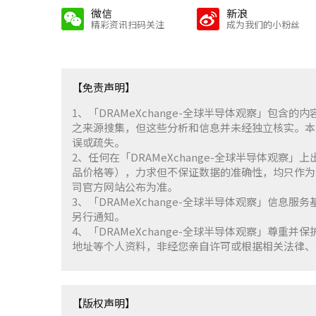
微信
新浪
精彩资讯扫码关注
成为我们的小粉丝
【免责声明】
1、「DRAMeXchange-全球半导体观察」包
之来源搜集，但这些分析和信息并未经独立核实。本
误或疏失。
2、任何在「DRAMeXchange-全球半导体观
品价格等），力求但不保证数据的准确性，均只作为
司官方网站公布为准。
3、「DRAMeXchange-全球半导体观察」信息
另行通知。
4、「DRAMeXchange-全球半导体观察」尊
地址等个人资料，非经您亲自许可或根据相关法律、
【版权声明】