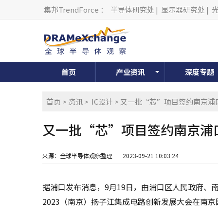
集邦TrendForce
：
半导体研究处
|
显示器研究处
|
首页
产业资讯
深度专题
首页
>
资讯
>
IC设计
> 又一批“芯”项目签约南京浦
又一批“芯”项目签约南京浦
来源：全球半导体观察整理
2023-09-21 10:03:24
据浦口发布消息，9月19日，由浦口区人民政府、
2023（南京）扬子江集成电路创新发展大会在南