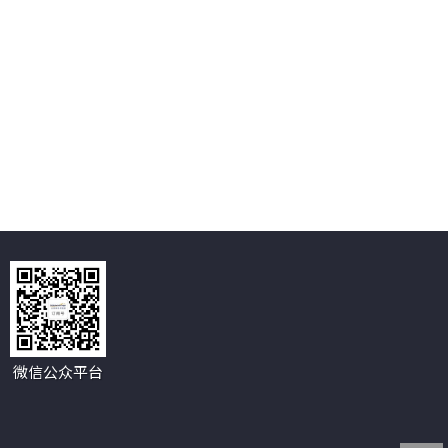
微信公众平台