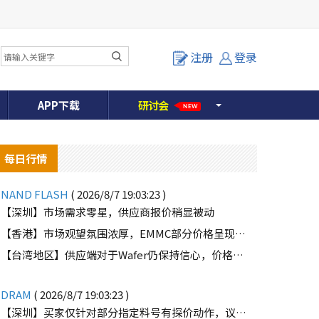
注册
登录
APP下载
研
讨
会
NEW
每日行情
NAND FLASH
( 2026/8/7 19:03:23 )
【深圳】市场需求零星，供应商报价稍显被动
【香港】市场观望氛围浓厚，EMMC部分价格呈现下滑趋势
o
【台湾地区】供应端对于Wafer仍保持信心，价格微幅上扬且惜售态度不变
DRAM
( 2026/8/7 19:03:23 )
【深圳】买家仅针对部分指定料号有探价动作，议价动作有所减少