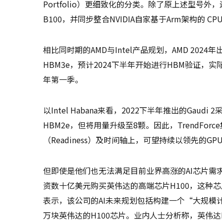
Portfolio）更细致化的分类。除了原上述型号外，
B100，并同步整合NVIDIA自家基于Arm架构的 CP
相比同时期的AMD与Intel产品规划，AMD 2024
HBM3e，预计2024下半年开始进行HBM验证，实
年第一季。
以Intel Habana来看，2022下半年推出的Gaudi
HBM2e，但将用量升级至8颗。因此，TrendFor
（Readiness）及时间轴上，可望持续以领先的G
但即使是他们也无法满足目前业界高涨的AI芯片需求。
资数十亿美元购买英伟达的高端芯片H100，这种芯
表示，该公司的AI未来规划包括构建一个“大规模计
万块英伟达的H100芯片。业内人士分析称，英伟达H