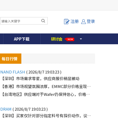
注册
登录
APP下载
研
讨
会
NEW
每日行情
NAND FLASH
( 2026/8/7 19:03:23 )
【深圳】市场需求零星，供应商报价稍显被动
【香港】市场观望氛围浓厚，EMMC部分价格呈现下滑趋势
o
【台湾地区】供应端对于Wafer仍保持信心，价格微幅上扬且惜售态度不变
DRAM
( 2026/8/7 19:03:23 )
【深圳】买家仅针对部分指定料号有探价动作，议价动作有所减少