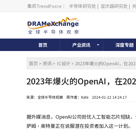
集邦TrendForce
：
半导体研究处
|
显示器研究处
|
首页
产业资讯
深度专题
首页
>
资讯
>
IC设计
> 2023年爆火的OpenAI，在
2023年爆火的OpenAI，在
来源：全球半导体观察
原作者：Kate
2024-01-22 14:24:17
据外媒消息，OpenAI公司担忧人工智能芯片短
萨姆·奥特曼正在说服潜在投资者加入这一计划。