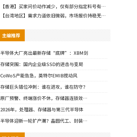
【香港】买家问价动作减少，仅有部分指定料号有零星询单动作
【台湾地区】需求力道依旧微弱，市场报价持稳无明显波动
主编推荐
半导体大厂亮出最新存储“底牌”：XBM剑
存储突围：国内企业级SSD的进击与变局
CoWoS产能告急，英特尔EMIB搅动风
存储巨头错位冲刺：谁在进攻，谁在防守？
原厂预警、终端涨价不休，存储器连锁效应持
2026年，处理器、存储器与第三代半导体
半导体迎新一轮扩产潮？晶圆代工、封装、光