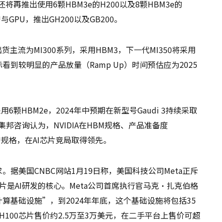
还将再推出使用6颗HBM3e的H200以及8颗HBM3e的
U与GPU，推出GH200以及GB200。
年出货主流为MI300系列，采用HBM3，下一代MI350将采用
际看到较明显的产品放量（Ramp Up）时间预估应为2025
 2采用6颗HBM2e，2024年中预期在新型号Gaudi 3持续采取
ce集邦咨询认为，NVIDIA在HBM规格、产品准备度
PU规格，在AI芯片竞局取得领先。
据美国CNBC网站1月19日称，美国科技公司Meta正斥
片是AI研发的核心。Meta公司首席执行官马克·扎克伯格
算基础设施”，到2024年年底，这个基础设施将包括35
100芯片售价约2.5万至3万美元，在二手平台上售价可超