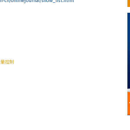
h-cn/onlinejournal/show_list.html
质量控制