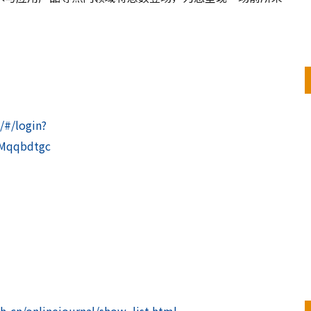
/#/login?
=Mqqbdtgc