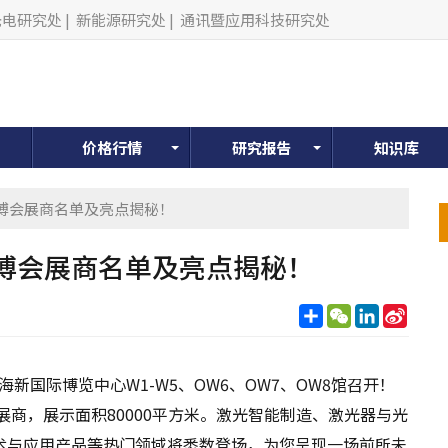
光电研究处
|
新能源研究处
|
通讯暨应用科技研究处
价格行情
研究报告
知识库
光博会展商名单及亮点揭秘！
博会展商名单及亮点揭秘！
分
WeChat
LinkedIn
Sina
享
Weib
上海新国际博览中心W1-W5、OW6、OW7、OW8馆召开！
展商，展示面积80000平方米。激光智能制造、激光器与光
术与应用产品等热门领域将悉数登场，为您呈现一场前所未