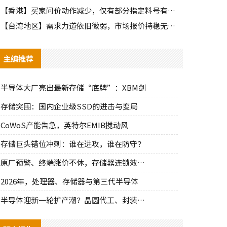
【香港】买家问价动作减少，仅有部分指定料号有零星询单动作
【台湾地区】需求力道依旧微弱，市场报价持稳无明显波动
主编推荐
半导体大厂亮出最新存储“底牌”：XBM剑
存储突围：国内企业级SSD的进击与变局
CoWoS产能告急，英特尔EMIB搅动风
存储巨头错位冲刺：谁在进攻，谁在防守？
原厂预警、终端涨价不休，存储器连锁效应持
2026年，处理器、存储器与第三代半导体
半导体迎新一轮扩产潮？晶圆代工、封装、光