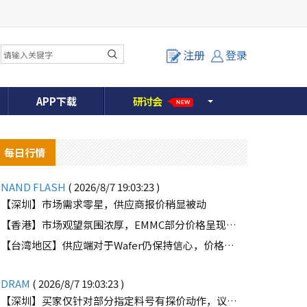
注册
登录
APP下载
研
讨
会
NEW
每日行情
NAND FLASH
( 2026/8/7 19:03:23 )
【深圳】市场需求零星，供应商报价稍显被动
【香港】市场观望氛围浓厚，EMMC部分价格呈现下滑趋势
o
【台湾地区】供应端对于Wafer仍保持信心，价格微幅上扬且惜售态度不变
DRAM
( 2026/8/7 19:03:23 )
【深圳】买家仅针对部分指定料号有探价动作，议价动作有所减少