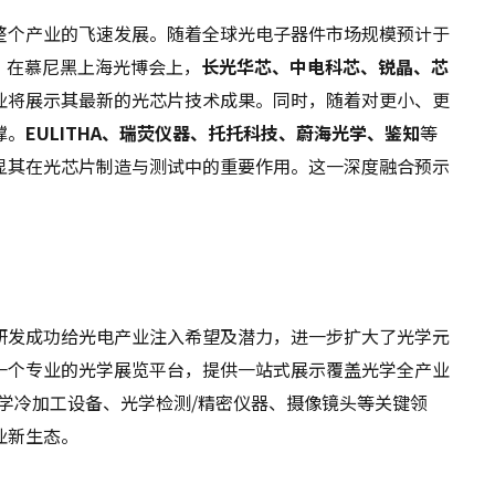
整个产业的飞速发展。随着全球光电子器件市场规模预计于
显。在慕尼黑上海光博会上，
长光华芯、中电科芯、锐晶、芯
业将展示其最新的光芯片技术成果。同时，随着对更小、更
撑。
EULITHA、瑞荧仪器、托托科技、蔚海光学、鉴知
等
显其在光芯片制造与测试中的重要作用。这一深度融合预示
研发成功给光电产业注入希望及潜力，进一步扩大了光学元
一个专业的光学展览平台，提供一站式展示覆盖光学全产业
学冷加工设备、光学检测/精密仪器、摄像镜头等关键领
业新生态。