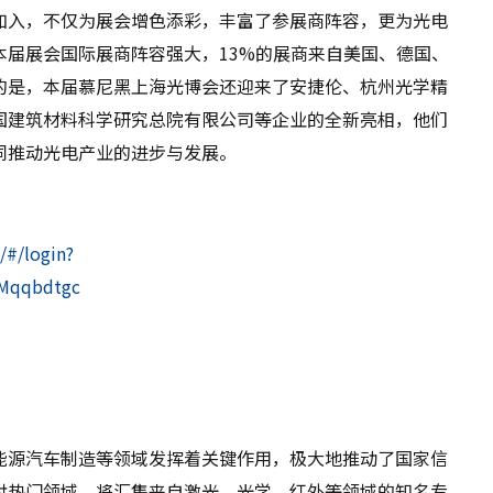
加入，不仅为展会增色添彩，丰富了参展商阵容，更为光电
届展会国际展商阵容强大，13%的展商来自美国、德国、
的是，本届慕尼黑上海光博会还迎来了安捷伦、杭州光学精
国建筑材料科学研究总院有限公司等企业的全新亮相，他们
同推动光电产业的进步与发展。
/#/login?
=Mqqbdtgc
能源汽车制造等领域发挥着关键作用，极大地推动了国家信
讨热门领域，将汇集来自激光、光学、红外等领域的知名专