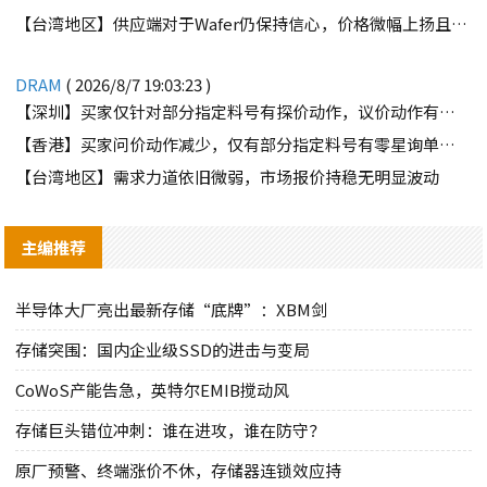
【台湾地区】供应端对于Wafer仍保持信心，价格微幅上扬且惜售态度不变
DRAM
( 2026/8/7 19:03:23 )
【深圳】买家仅针对部分指定料号有探价动作，议价动作有所减少
【香港】买家问价动作减少，仅有部分指定料号有零星询单动作
【台湾地区】需求力道依旧微弱，市场报价持稳无明显波动
主编推荐
半导体大厂亮出最新存储“底牌”：XBM剑
存储突围：国内企业级SSD的进击与变局
CoWoS产能告急，英特尔EMIB搅动风
存储巨头错位冲刺：谁在进攻，谁在防守？
原厂预警、终端涨价不休，存储器连锁效应持