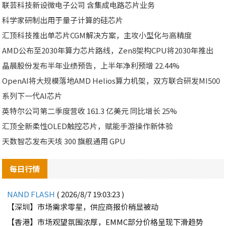
联芸科技新设微电子公司 含集成电路芯片业务
科学家研制出用于量子计算的硅芯片
汇顶科技推出单芯片CGM解决方案，主攻小型化与高精度
AMD公布至2030年算力芯片路线，Zen8架构CPU将2030年推出
晶晨股份发布半年业绩预告，上半年净利预增 22.44%
OpenAI将大规模落地AMD Helios算力机架，双方联合研发MI500
系列下一代AI芯片
英特尔公司第二季度营收 161.3 亿美元 同比增长 25%
汇顶全新柔性OLED触控芯片，赋能手游操作新体验
天数智芯发布天垓 300 旗舰通用 GPU
每日行情
NAND FLASH
( 2026/8/7 19:03:23 )
【深圳】市场需求零星，供应商报价稍显被动
【香港】市场观望氛围浓厚，EMMC部分价格呈现下滑趋势