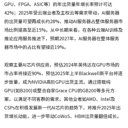
GPU、FPGA、ASIC等）的年出货量年增长率预计可达
42%；2025年受云端业者及主权云等需求带动，AI服务器
的出货量可望再成长约28%，推动AI服务器占整体服务器市
场比例提高至近15%。从中长期来看，在各种云端AI训练及
推论应用服务推进下，预期2027年，AI服务器在整体服务
器市场中的占比有望接近19%。
观察主要AI芯片供应商，预估2024年英伟达在GPU市场的
市占率将接近90%，预估2025年上半Blackwell新平台将逐
步放量，成为NVIDIA高阶GPU出货主流。通过搭载纯
GPU(如B200)或整合自家Grace CPU的GB200等多元方
案，以满足不同客群的需求。其他业者如AMD、Intel及
CSPs在积极发展新一代AI芯片的趋势下，将推升2025年出
货增长动能，进一步带动CoWoS、HBM出货量翻倍成长。