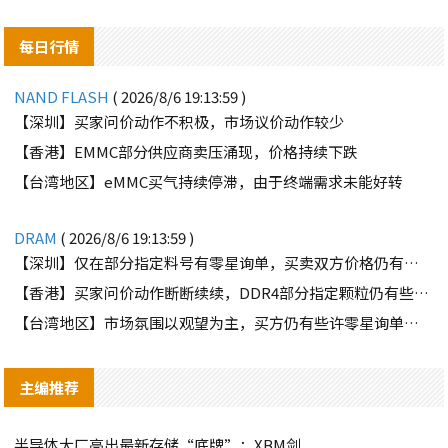
每日行情
NAND FLASH
( 2026/8/6 19:13:59 )
【深圳】买家问价动作不积极，市场议价动作较少
【香港】EMMC部分供应商卖压涌现，价格持续下跌
【台湾地区】eMMC买气持续停滞，由于终端需求未能好转
DRAM
( 2026/8/6 19:13:59 )
【深圳】仅在部分指定料号有零星询单，买卖双方价格仍有差距
【香港】买家问价动作断断续续，DDR4部分指定颗粒仍有些许询单
【台湾地区】市场氛围以观望为主，买方仍有些许零星询单释出
主编推荐
半导体大厂亮出最新存储“底牌”：XBM剑