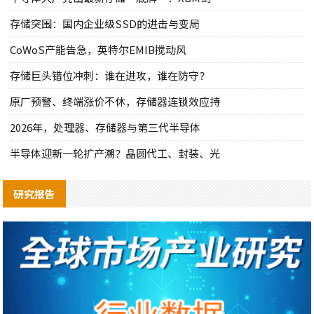
存储突围：国内企业级SSD的进击与变局
CoWoS产能告急，英特尔EMIB搅动风
存储巨头错位冲刺：谁在进攻，谁在防守？
原厂预警、终端涨价不休，存储器连锁效应持
2026年，处理器、存储器与第三代半导体
半导体迎新一轮扩产潮？晶圆代工、封装、光
研究报告