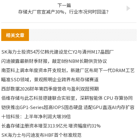
下一篇
存储大厂官宣减产30%，行业市况何时回温？
相关文章
SK海力士投资54万亿韩元建设龙仁Y2与清州M17晶圆厂
闪迪披露最新财季财报，敲定8份NBM长期供货协议
南亚科上调本年度资本开支规划，新建厂区布局下一代DRAM工艺
瞄准SSD领域，景观照明企业跨界布局存储赛道
西部数据2026财年第四季度营收与盈利双超预期
佰维存储与此芯科技搭建联合实验室，深耕智能体 CPU 存算协同
铠侠推出GP1‑Series超高IOPS固态硬盘 适配GPU直连AI内存扩容
十铨科技：上半年净利润大增39倍
长鑫存储注册资本增至313.9亿元 增资幅度约31%
SK海力士与闪迪发布HBF首个标准规范