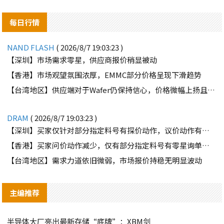
每日行情
NAND FLASH
( 2026/8/7 19:03:23 )
【深圳】市场需求零星，供应商报价稍显被动
【香港】市场观望氛围浓厚，EMMC部分价格呈现下滑趋势
【台湾地区】供应端对于Wafer仍保持信心，价格微幅上扬且惜售态度不变
DRAM
( 2026/8/7 19:03:23 )
【深圳】买家仅针对部分指定料号有探价动作，议价动作有所减少
【香港】买家问价动作减少，仅有部分指定料号有零星询单动作
【台湾地区】需求力道依旧微弱，市场报价持稳无明显波动
主编推荐
半导体大厂亮出最新存储“底牌”：XBM剑