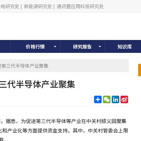
光电研究处
|
新能源研究处
|
通讯暨应用科技研究处
价格行情
研究报告
知识库
促进第三代半导体产业聚集
第三代半导体产业聚集
分
WeChat
LinkedIn
Sina
享
Weib
开。据悉，为促进第三代半导体等产业在中关村顺义园聚集
化和产业化等方面提供资金支持。其中，中关村管委会上限
限。