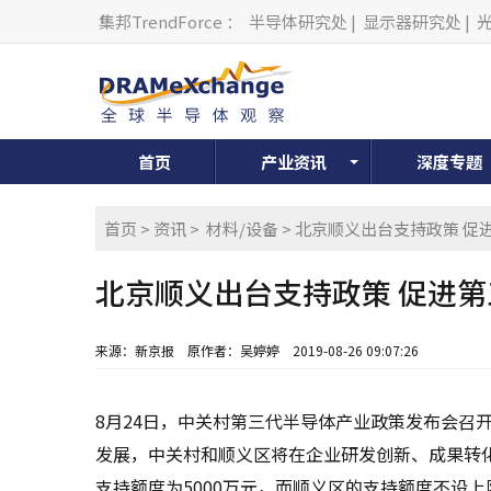
集邦TrendForce
：
半导体研究处
|
显示器研究处
|
首页
产业资讯
深度专题
首页
>
资讯
>
材料/设备
> 北京顺义出台支持政策 
北京顺义出台支持政策 促进
来源：新京报
原作者：吴婷婷
2019-08-26 09:07:26
8月24日，中关村第三代半导体产业政策发布会召
发展，中关村和顺义区将在企业研发创新、成果转
支持额度为5000万元，而顺义区的支持额度不设上