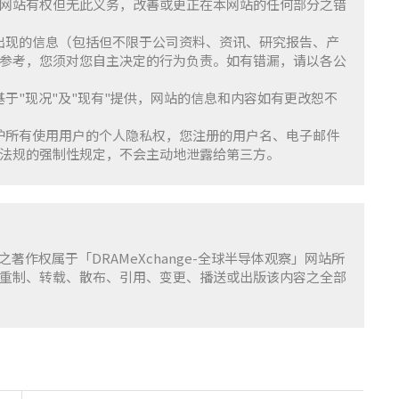
网站有权但无此义务，改善或更正在本网站的任何部分之错
察」上出现的信息（包括但不限于公司资料、资讯、研究报告、产
参考，您须对您自主决定的行为负责。如有错漏，请以各公
服务基于"现况"及"现有"提供，网站的信息和内容如有更改恕不
重并保护所有使用用户的个人隐私权，您注册的用户名、电子邮件
法规的强制性规定，不会主动地泄露给第三方。
容之著作权属于「DRAMeXchange-全球半导体观察」网站所
重制、转载、散布、引用、变更、播送或出版该内容之全部