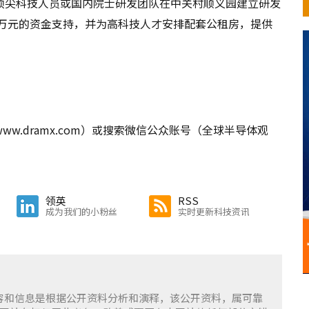
顶尖科技人员或国内院士研发团队在中关村顺义园建立研发
0万元的资金支持，并为高科技人才安排配套公租房，提供
.dramx.com）或搜索微信公众账号（全球半导体观
领英
RSS
成为我们的小粉丝
实时更新科技资讯
含的内容和信息是根据公开资料分析和演释，该公开资料，属可靠