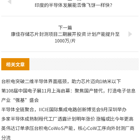
印度的半导体发展能否像飞饼一样快？
下一篇
康佳存储芯片封测项目二期展开投资 计划产能提升至
1000万/片
相关文章
台积电突破二维半导体界面瓶颈，助力芯片迈向1纳米以下
第108届中国电子展11月上海启幕：聚焦国产替代，打造电子信息
产业“强基”盛会
半导体全链聚合，IICIE国际集成电路创新博览会9月深圳举办
多家半导体成熟制程代工厂透露计划明年涨价 涨幅或比今年更高
英伟达订单承压台积电CoWoS产能，核心CoW工序向外封测厂商
分流