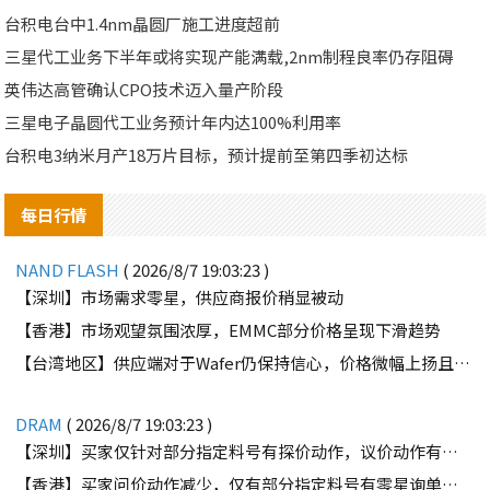
台积电台中1.4nm晶圆厂施工进度超前
三星代工业务下半年或将实现产能满载,2nm制程良率仍存阻碍
英伟达高管确认CPO技术迈入量产阶段
三星电子晶圆代工业务预计年内达100%利用率
台积电3纳米月产18万片目标，预计提前至第四季初达标
每日行情
NAND FLASH
( 2026/8/7 19:03:23 )
【深圳】市场需求零星，供应商报价稍显被动
【香港】市场观望氛围浓厚，EMMC部分价格呈现下滑趋势
【台湾地区】供应端对于Wafer仍保持信心，价格微幅上扬且惜售态度不变
DRAM
( 2026/8/7 19:03:23 )
【深圳】买家仅针对部分指定料号有探价动作，议价动作有所减少
【香港】买家问价动作减少，仅有部分指定料号有零星询单动作