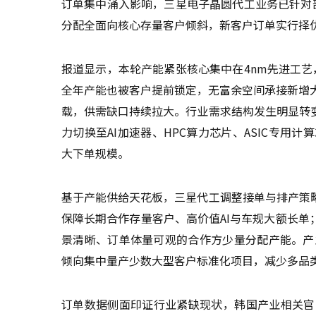
订单集中涌入影响，三星电子晶圆代工业务已针对部分
分配全面向核心存量客户倾斜，新客户订单实行择
报道显示，本轮产能紧张核心集中在4nm先进工艺，
全年产能也被客户提前锁定，无富余空间承接新增
载，供需缺口持续拉大。行业需求结构发生明显转
力切换至AI加速器、HPC算力芯片、ASIC专用计
大下单规模。
基于产能供给天花板，三星代工调整接单与排产策
保障长期合作存量客户、高价值AI与车规大额长
景清晰、订单体量可观的合作方少量分配产能。产
倾向集中量产少数大型客户标准化项目，减少多品
订单数据侧面印证行业紧缺现状，韩国产业相关官