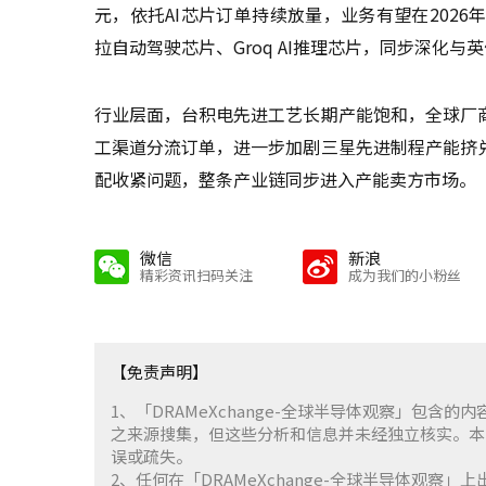
元，依托AI芯片订单持续放量，业务有望在202
拉自动驾驶芯片、Groq AI推理芯片，同步深化
行业层面，台积电先进工艺长期产能饱和，全球厂
工渠道分流订单，进一步加剧三星先进制程产能挤
配收紧问题，整条产业链同步进入产能卖方市场。
微信
新浪
精彩资讯扫码关注
成为我们的小粉丝
【免责声明】
1、「DRAMeXchange-全球半导体观察」包
之来源搜集，但这些分析和信息并未经独立核实。本
误或疏失。
2、任何在「DRAMeXchange-全球半导体观