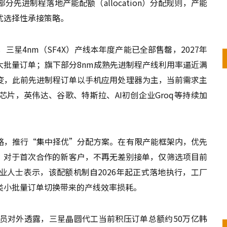
先进制程落地产能配额（allocation）分配规则，产能
优选择性承接策略。
三星4nm（SF4X）产线本年度产能已全部售罄，2027年
大批量订单；旗下部分8nm成熟先进制程产线利用率逼近满
变，此前先进制程订单以手机应用处理器为主，当前需求主
算芯片，英伟达、谷歌、特斯拉、AI初创企业Groq等持续加
略，推行“集中择优”分配方案。在有限产能框架内，优先
单；对于首次合作的新客户，不再无差别接单，仅筛选项目前
业人士表示，该配额机制自2026年起正式落地执行，工厂
类小批量订单切换带来的产线效率损耗。
员对外透露，三星晶圆代工当前积压订单总额约50万亿韩