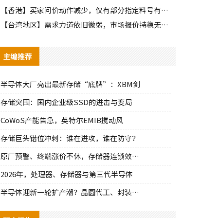
【香港】买家问价动作减少，仅有部分指定料号有零星询单动作
【台湾地区】需求力道依旧微弱，市场报价持稳无明显波动
主编推荐
半导体大厂亮出最新存储“底牌”：XBM剑
存储突围：国内企业级SSD的进击与变局
CoWoS产能告急，英特尔EMIB搅动风
存储巨头错位冲刺：谁在进攻，谁在防守？
原厂预警、终端涨价不休，存储器连锁效应持
2026年，处理器、存储器与第三代半导体
半导体迎新一轮扩产潮？晶圆代工、封装、光