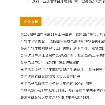
速看！西部电博会开展倒计时，宝藏亮点抢先
相关文章
第108届中国电子展11月上海启幕：聚焦国产替代，
半导体全链聚合，IICIE国际集成电路创新博览会9月深
多家半导体成熟制程代工厂透露计划明年涨价 涨幅或
英伟达订单承压台积电CoWoS产能，核心CoW工序向
台积电台中1.4nm晶圆厂施工进度超前
三星代工业务下半年或将实现产能满载,2nm制程良率
英伟达高管确认CPO技术迈入量产阶段
三星电子晶圆代工业务预计年内达100%利用率
台积电3纳米月产18万片目标，预计提前至第四季初达
联发科确认导入英特尔EMIB-T用于ASIC封装