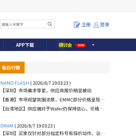
注册
登录
APP下载
研
讨
会
NEW
每日行情
NAND FLASH
( 2026/8/7 19:03:23 )
【深圳】市场需求零星，供应商报价稍显被动
【香港】市场观望氛围浓厚，EMMC部分价格呈现下滑趋势
【台湾地区】供应端对于Wafer仍保持信心，价格微幅上扬且惜售态度不变
o
DRAM
( 2026/8/7 19:03:23 )
【深圳】买家仅针对部分指定料号有探价动作，议价动作有所减少