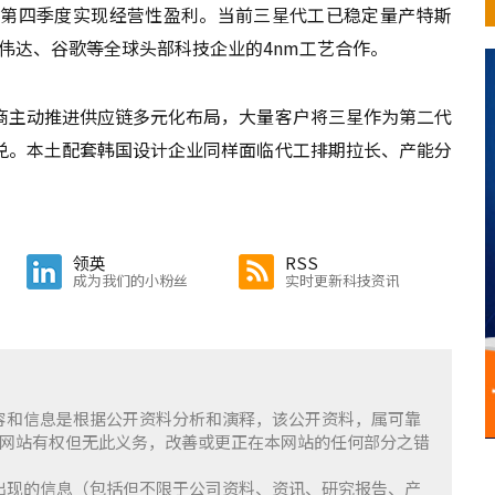
6年第四季度实现经营性盈利。当前三星代工已稳定量产特斯
与英伟达、谷歌等全球头部科技企业的4nm工艺合作。
商主动推进供应链多元化布局，大量客户将三星作为第二代
兑。本土配套韩国设计企业同样面临代工排期拉长、产能分
领英
RSS
成为我们的小粉丝
实时更新科技资讯
含的内容和信息是根据公开资料分析和演释，该公开资料，属可靠
网站有权但无此义务，改善或更正在本网站的任何部分之错
察」上出现的信息（包括但不限于公司资料、资讯、研究报告、产