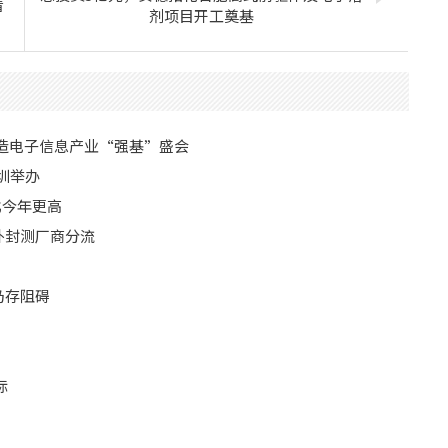
看
剂项目开工奠基
打造电子信息产业“强基”盛会
圳举办
比今年更高
外封测厂商分流
仍存阻碍
标