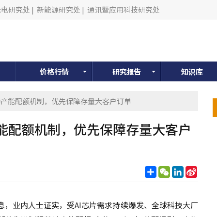
光电研究处
|
新能源研究处
|
通讯暨应用科技研究处
价格行情
研究报告
知识库
动产能配额机制，优先保障存量大客户订单
能配额机制，优先保障存量大客户
分
WeChat
LinkedIn
Sina
享
Weib
息，业内人士证实，受AI芯片需求持续爆发、全球科技大厂