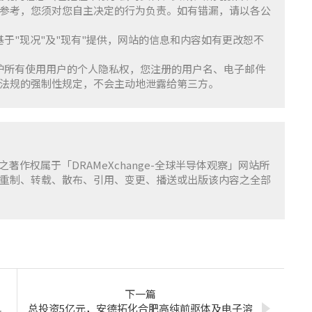
参考，您须对您自主决定的行为负责。如有错漏，请以各公
服务基于"现况"及"现有"提供，网站的信息和内容如有更改恕不
重并保护所有使用用户的个人隐私权，您注册的用户名、电子邮件
法规的强制性规定，不会主动地泄露给第三方。
容之著作权属于「DRAMeXchange-全球半导体观察」网站所
重制、转载、散布、引用、变更、播送或出版该内容之全部
下一篇
总投资5亿元，安德拓化合肥高纯前驱体及电子溶