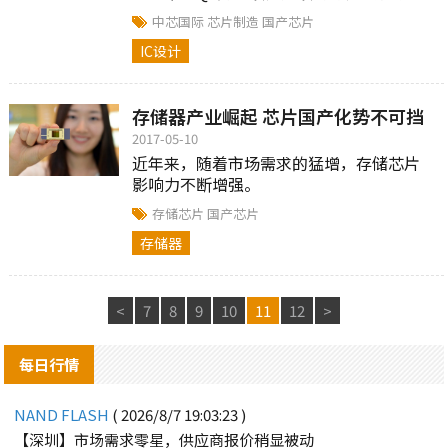
布换帅，由赵海军接替邱慈云。
中芯国际
芯片制造
国产芯片
IC设计
存储器产业崛起 芯片国产化势不可挡
2017-05-10
近年来，随着市场需求的猛增，存储芯片
影响力不断增强。
存储芯片
国产芯片
存储器
<
7
8
9
10
11
12
>
每日行情
NAND FLASH
( 2026/8/7 19:03:23 )
【深圳】市场需求零星，供应商报价稍显被动