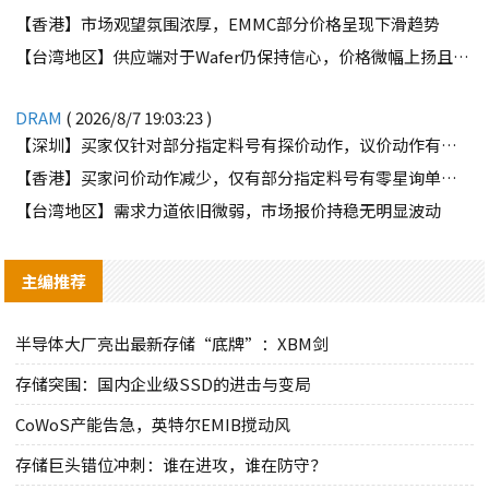
【香港】市场观望氛围浓厚，EMMC部分价格呈现下滑趋势
【台湾地区】供应端对于Wafer仍保持信心，价格微幅上扬且惜售态度不变
DRAM
( 2026/8/7 19:03:23 )
【深圳】买家仅针对部分指定料号有探价动作，议价动作有所减少
【香港】买家问价动作减少，仅有部分指定料号有零星询单动作
【台湾地区】需求力道依旧微弱，市场报价持稳无明显波动
主编推荐
半导体大厂亮出最新存储“底牌”：XBM剑
存储突围：国内企业级SSD的进击与变局
CoWoS产能告急，英特尔EMIB搅动风
存储巨头错位冲刺：谁在进攻，谁在防守？