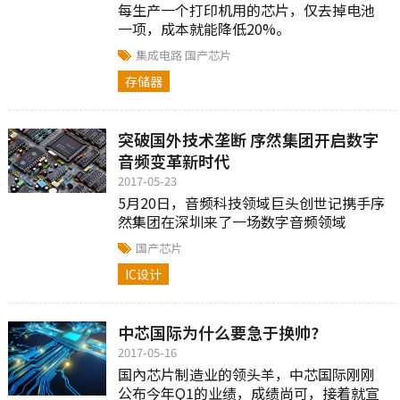
每生产一个打印机用的芯片，仅去掉电池
一项，成本就能降低20%。
集成电路
国产芯片
存储器
突破国外技术垄断 序然集团开启数字
音频变革新时代
2017-05-23
5月20日，音频科技领域巨头创世记携手序
然集团在深圳来了一场数字音频领域
的“声音告白”。
国产芯片
IC设计
中芯国际为什么要急于换帅?
2017-05-16
国內芯片制造业的领头羊，中芯国际刚刚
公布今年Q1的业绩，成绩尚可，接着就宣