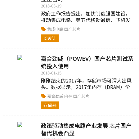
2018-03-19
政府工作报告提出，加快制造强国建设。
推动集成电路、第五代移动通信、飞机发
动机、新能源汽车、新材料等产业发展，
集成电路
国产芯片
实施重大短板装备专项工程，发展工业...
IC设计
嘉合劲威（POWEV）国产芯片测试系
统投入使用
2018-01-15
刚刚结束的2017年，存储市场可谓大出风
头。数据显示，2017年内存（DRAM）价
格每季度涨幅都超过了20%，业内人士分
嘉合劲威
内存
国产芯片
析称，去年内存涨价的根本原因...
存储器
政策驱动集成电路产业发展 芯片国产
替代机会凸显