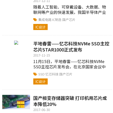
2017-12-11
随着人工智能、可穿戴设备、大数据、物
联网等产业的快速发展，我国半导体产业
已进入景气周期。在国家系列扶持政策的
集成电路
IC制造
国产芯片
驱动下，半导体产业的核心...
IC设计
平地春雷——忆芯科技NVMe SSD主控
芯片STAR1000正式发布
2017-11-15
11月15日，平地春雷——忆芯科技NVMe
SSD主控芯片发布会，在北京国家会议中
心隆重举办，来自政府机构、战略客户、
SSD
忆芯科技
国产芯片
合作伙伴及新闻媒体的300余位嘉宾莅临现
IC设计
场，与忆芯科技一同见证STAR1000的发
布。
国产相变存储器突破 打印机用芯片成
本降低20%
2017-06-30