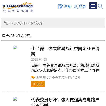
注册
登录
首页
>
关键词
> 国产芯片
国产芯片相关资讯
士兰微：这次贸易战让中国企业更清
醒
2018-04-08
日前，中美贸易战持续升温，集成电路成
为这场大战的焦点。作为国内本土半导体
企业，士兰微日前在接受机构调研时表
士兰微电子
半导体材料
国产芯片
示，未来将大力采购国产设备，“这次贸
IC设计
易...
代表委员呼吁：做大做强集成电路产
业正当时