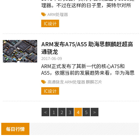
理器。不过在这样的日子里，英特尔对所
有开发x86模拟器技术的公司发出了威胁。
ARM处理器
IC设计
ARM发布A75/A55 助海思麒麟赶超高
通骁龙
2017-06-09
ARM正式发布了其新一代的核心A75和
A55，依据当前的发展趋势来看，华为海思
将成为首家采用这两个核心的手机芯片企
高通骁龙
ARM处理器
麒麟芯片
业。
IC设计
<
1
2
3
4
5
>
每日行情