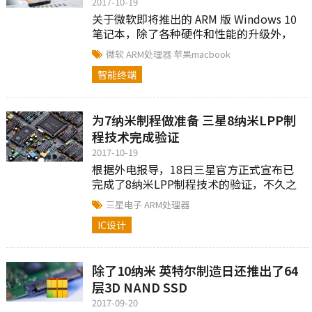
2017-10-19
关于微软即将推出的 ARM 版 Windows 10
笔记本，除了各种硬件和性能的升级外，
其中的一个最吸引人的话题是肯定的——电
微软
ARM处理器
苹果macbook
池续航。
智能终端
为7纳米制程做准备 三星8纳米LPP制
程技术完成验证
2017-10-19
根据外电报导，18日三星官方正式宣布已
完成了8纳米LPP制程技术的验证，不久之
后可量产。
三星电子
ARM处理器
IC设计
除了10纳米 英特尔制造日还推出了64
层3D NAND SSD
2017-09-20