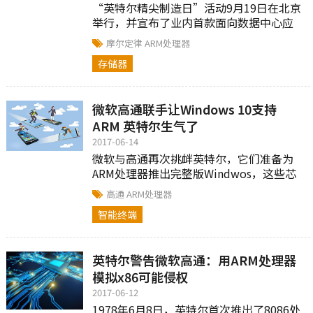
“英特尔精尖制造日”活动9月19日在北京
举行，并宣布了业内首款面向数据中心应
用的64层3D NAND产品已实现商用并出
摩尔定律
ARM处理器
货。
存储器
微软高通联手让Windows 10支持
ARM 英特尔生气了
2017-06-14
微软与高通再次挑衅英特尔，它们准备为
ARM处理器推出完整版Windwos，这些芯
片嵌入了x86应用模拟技术。
高通
ARM处理器
智能终端
英特尔警告微软高通：用ARM处理器
模拟x86可能侵权
2017-06-12
1978年6月8日，英特尔首次推出了8086处