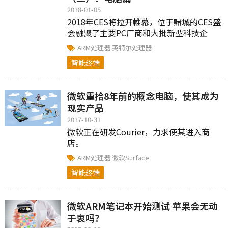
2018-01-05
2018年CES将拉开帷幕，位于赌城的CES盛
会融聚了主要PC厂商和大批新型科技企
业。作为一年一度的最先举办的技术行业
ARM处理器
英特尔处理器
盛会，CES往往能给...
智能终端
微软重拾8年前的概念电脑，使其成为
现实产品
2017-10-31
微软正在研发Courier，力求使其进入商
店。
ARM处理器
微软Surface
智能终端
微软ARM笔记本开始测试 苹果会无动
于衷吗？