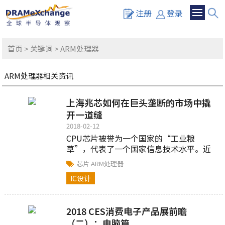
注册
登录
首页
>
关键词
> ARM处理器
ARM处理器相关资讯
上海兆芯如何在巨头垄断的市场中撬
开一道缝
2018-02-12
CPU芯片被誉为一个国家的“工业粮
草”，代表了一个国家信息技术水平。近
年来，中国信息产业飞速发展，却一直深
芯片
ARM处理器
受“缺芯”之苦。十几年来，芯片...
IC设计
2018 CES消费电子产品展前瞻
（二）：电脑篇