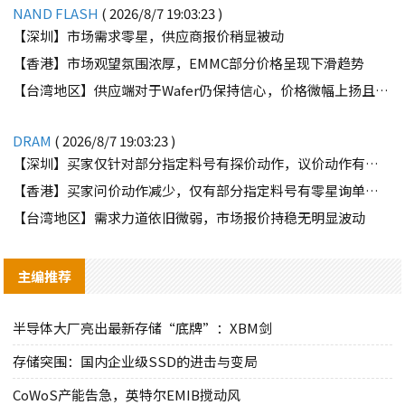
NAND FLASH
( 2026/8/7 19:03:23 )
【深圳】市场需求零星，供应商报价稍显被动
【香港】市场观望氛围浓厚，EMMC部分价格呈现下滑趋势
【台湾地区】供应端对于Wafer仍保持信心，价格微幅上扬且惜售态度不变
DRAM
( 2026/8/7 19:03:23 )
【深圳】买家仅针对部分指定料号有探价动作，议价动作有所减少
【香港】买家问价动作减少，仅有部分指定料号有零星询单动作
【台湾地区】需求力道依旧微弱，市场报价持稳无明显波动
主编推荐
半导体大厂亮出最新存储“底牌”：XBM剑
存储突围：国内企业级SSD的进击与变局
CoWoS产能告急，英特尔EMIB搅动风