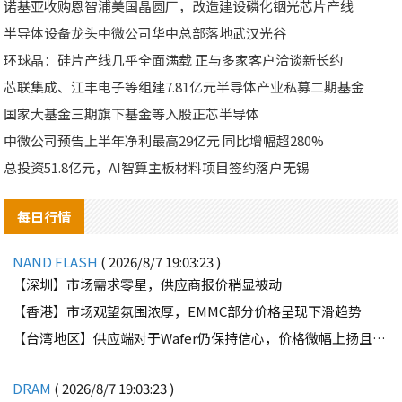
诺基亚收购恩智浦美国晶圆厂，改造建设磷化铟光芯片产线
半导体设备龙头中微公司华中总部落地武汉光谷
环球晶：硅片产线几乎全面满载 正与多家客户洽谈新长约
芯联集成、江丰电子等组建7.81亿元半导体产业私募二期基金
国家大基金三期旗下基金等入股正芯半导体
中微公司预告上半年净利最高29亿元 同比增幅超280%
总投资51.8亿元，AI智算主板材料项目签约落户无锡
每日行情
NAND FLASH
( 2026/8/7 19:03:23 )
【深圳】市场需求零星，供应商报价稍显被动
【香港】市场观望氛围浓厚，EMMC部分价格呈现下滑趋势
【台湾地区】供应端对于Wafer仍保持信心，价格微幅上扬且惜售态度不变
DRAM
( 2026/8/7 19:03:23 )