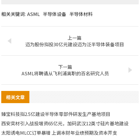
相关关键词:
ASML
半导体设备
半导体材料
上一篇
迈为股份拟投30亿元建设迈为泛半导体装备项目
下一篇
ASML将聘请从飞利浦离职的百名研究人员
相关文章
臻宝科技拟2.5亿建设半导体零部件研发生产基地项目
西安奕材引入战投增资65亿元，加码武汉12英寸硅片基地建设
太阳诱电MLCC订单暴增 上调本财年业绩预期及资本开支