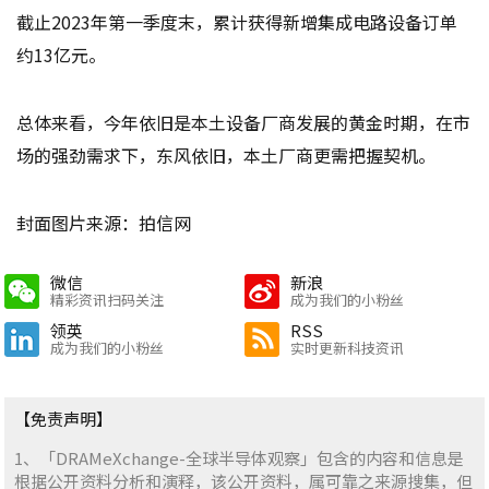
截止2023年第一季度末，累计获得新增集成电路设备订单
约13亿元。
总体来看，今年依旧是本土设备厂商发展的黄金时期，在市
场的强劲需求下，东风依旧，本土厂商更需把握契机。
封面图片来源：拍信网
微信
新浪
精彩资讯扫码关注
成为我们的小粉丝
领英
RSS
成为我们的小粉丝
实时更新科技资讯
【免责声明】
1、「DRAMeXchange-全球半导体观察」包含的内容和信息是
根据公开资料分析和演释，该公开资料，属可靠之来源搜集，但