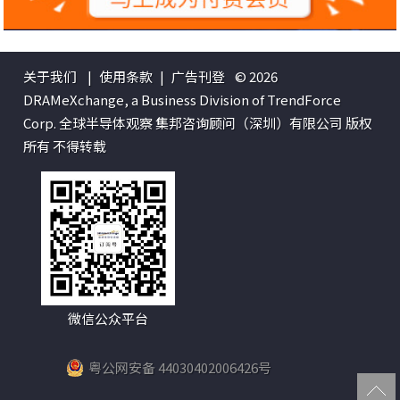
关于我们
|
使用条款
|
广告刊登
© 2026
DRAMeXchange, a Business Division of TrendForce
Corp. 全球半导体观察 集邦咨询顾问（深圳）有限公司 版权
所有 不得转载
微信公众平台
粤公网安备 44030402006426号