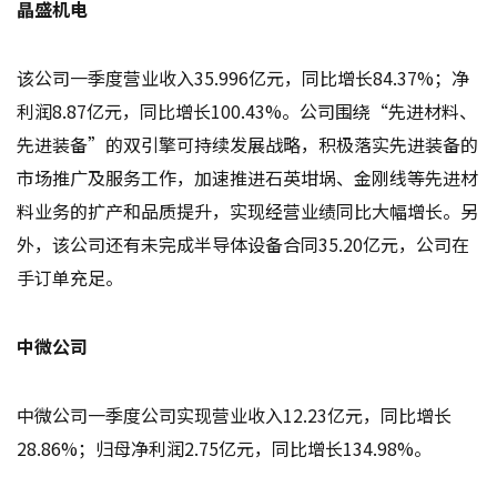
晶盛机电
该公司一季度营业收入35.996亿元，同比增长84.37%；净
利润8.87亿元，同比增长100.43%。公司围绕“先进材料、
先进装备”的双引擎可持续发展战略，积极落实先进装备的
市场推广及服务工作，加速推进石英坩埚、金刚线等先进材
料业务的扩产和品质提升，实现经营业绩同比大幅增长。另
外，该公司还有未完成半导体设备合同35.20亿元，公司在
手订单充足。
中微公司
中微公司一季度公司实现营业收入12.23亿元，同比增长
28.86%；归母净利润2.75亿元，同比增长134.98%。