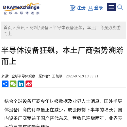
注册
登录
首页
>
资讯
>
材料/设备
> 半导体设备狂飙，本土厂商强势溯游
而上
半导体设备狂飙，本土厂商强势溯游
而上
来源：全球半导体观察
原作者：王凯琪
2023-07-19 13:38:31
分
WeChat
LinkedIn
Sina
享
Weibo
结合全球设备厂商今年财报数据及业界人士消息，国外半导
体设备厂商的订单量正在减少，或会限制下半年的增长；国
内设备厂商受益于国产替代东风，营收已连增两年，业界表
示第三年有望景气依旧。