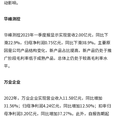
动影响。
华峰测控
华峰测控2023年一季度报显示实现营收2.00亿元，同比下
滑22.9%，归母净利润0.75亿元，同比下滑38.9%。主要原
因是公司产品结构变化，新产品占比提高，新产品仍处于推
广阶段毛利率低于成熟产品，总体上仍处于较高毛利率水
平。
万业企业
2022年，万业企业实现营业收入11.58亿元，同比增加
31.56%；归母净利润4.24亿元，同比增加12.50%；扣非归
母净利润3.20亿元，同比增加37.27%。此外，自报告期起