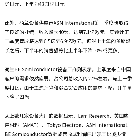
亿日元，上年为4371亿日元。
此外，荷兰设备供应商ASM International第一季度也取得
了良好的业绩，收入增长40%，达到7.1亿欧元。其预计第
二季度营收将达到6.5亿至6.9亿欧元，但继上半年的预期增
长之后，下半年的销售额将比上半年下降10%或更多。
荷兰BE Semiconductor设备厂商则表示，上季度来自中国
客户的需求依然疲弱，占公司总收入的27%左右。与上一季
度相比，由于主流计算和混合键合应用的需求下降，订单量
下降了21%。
从上数几家设备大厂的数据显示，Lam Research、美国应
用材料（AMAT）、Tokyo Electron、ASM International、
BE Semiconductor数据或营收或利润已出现同比减少情