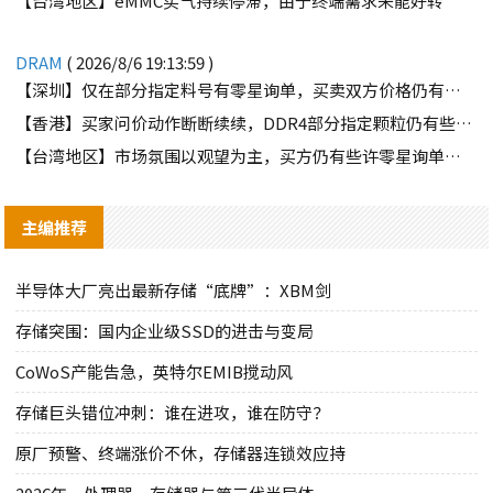
【台湾地区】eMMC买气持续停滞，由于终端需求未能好转
DRAM
( 2026/8/6 19:13:59 )
【深圳】仅在部分指定料号有零星询单，买卖双方价格仍有差距
【香港】买家问价动作断断续续，DDR4部分指定颗粒仍有些许询单
【台湾地区】市场氛围以观望为主，买方仍有些许零星询单释出
主编推荐
半导体大厂亮出最新存储“底牌”：XBM剑
存储突围：国内企业级SSD的进击与变局
CoWoS产能告急，英特尔EMIB搅动风
存储巨头错位冲刺：谁在进攻，谁在防守？
原厂预警、终端涨价不休，存储器连锁效应持