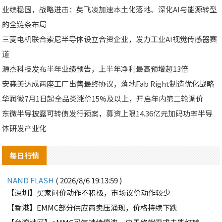
业绩稳固，战略进击：英飞凌加速本土化落地、深化AI与能源转型
的全链条布局
三菱电机联合索尼半导体设立合资企业，发力工业AI视觉传感器赛
道
源杰科技发布半年业绩预告，上半年净利最高预增超13倍
安森美达成两座工厂出售最终协议，落地Fab Right制造优化战略
华润微7月1日起全品类涨价15%及以上，开启年内第二轮调价
东微半导披露可转债发行预案，募资上限14.36亿元加码功率半导
体研发产业化
每日行情
NAND FLASH
( 2026/8/6 19:13:59 )
【深圳】买家问价动作不积极，市场议价动作较少
【香港】EMMC部分供应商卖压涌现，价格持续下跌