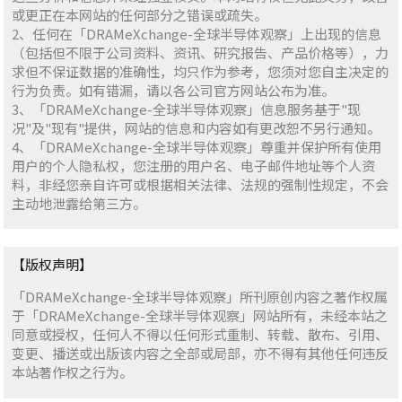
或更正在本网站的任何部分之错误或疏失。
2、任何在「DRAMeXchange-全球半导体观察」上出现的信息
（包括但不限于公司资料、资讯、研究报告、产品价格等），力
求但不保证数据的准确性，均只作为参考，您须对您自主决定的
行为负责。如有错漏，请以各公司官方网站公布为准。
3、「DRAMeXchange-全球半导体观察」信息服务基于"现
况"及"现有"提供，网站的信息和内容如有更改恕不另行通知。
4、「DRAMeXchange-全球半导体观察」尊重并保护所有使用
用户的个人隐私权，您注册的用户名、电子邮件地址等个人资
料，非经您亲自许可或根据相关法律、法规的强制性规定，不会
主动地泄露给第三方。
【版权声明】
「DRAMeXchange-全球半导体观察」所刊原创内容之著作权属
于「DRAMeXchange-全球半导体观察」网站所有，未经本站之
同意或授权，任何人不得以任何形式重制、转载、散布、引用、
变更、播送或出版该内容之全部或局部，亦不得有其他任何违反
本站著作权之行为。