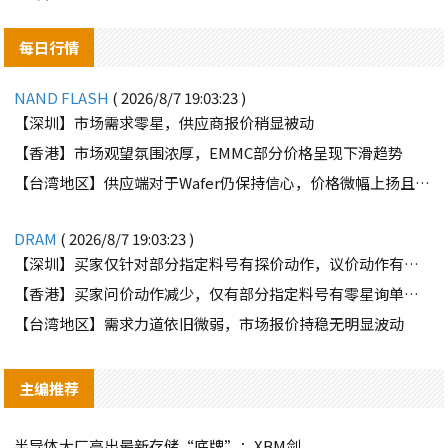
每日行情
NAND FLASH
( 2026/8/7 19:03:23 )
【深圳】市场需求零星，供应商报价稍显被动
【香港】市场观望氛围浓厚，EMMC部分价格呈现下滑趋势
【台湾地区】供应端对于Wafer仍保持信心，价格微幅上扬且惜售态度不变
DRAM
( 2026/8/7 19:03:23 )
【深圳】买家仅针对部分指定料号有探价动作，议价动作有所减少
【香港】买家问价动作减少，仅有部分指定料号有零星询单动作
【台湾地区】需求力道依旧微弱，市场报价持稳无明显波动
主编推荐
半导体大厂亮出最新存储“底牌”：XBM剑