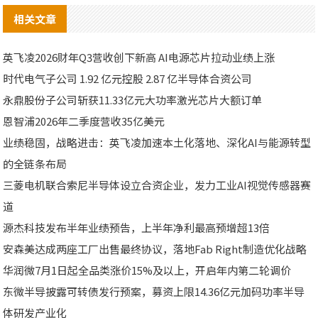
相关文章
英飞凌2026财年Q3营收创下新高 AI电源芯片拉动业绩上涨
时代电气子公司 1.92 亿元控股 2.87 亿半导体合资公司
永鼎股份子公司斩获11.33亿元大功率激光芯片大额订单
恩智浦2026年二季度营收35亿美元
业绩稳固，战略进击：英飞凌加速本土化落地、深化AI与能源转型
的全链条布局
三菱电机联合索尼半导体设立合资企业，发力工业AI视觉传感器赛
道
源杰科技发布半年业绩预告，上半年净利最高预增超13倍
安森美达成两座工厂出售最终协议，落地Fab Right制造优化战略
华润微7月1日起全品类涨价15%及以上，开启年内第二轮调价
东微半导披露可转债发行预案，募资上限14.36亿元加码功率半导
体研发产业化