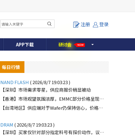
注册
登录
APP下载
研
讨
会
NEW
每日行情
NAND FLASH
( 2026/8/7 19:03:23 )
【深圳】市场需求零星，供应商报价稍显被动
【香港】市场观望氛围浓厚，EMMC部分价格呈现下滑趋势
o
【台湾地区】供应端对于Wafer仍保持信心，价格微幅上扬且惜售态度不变
DRAM
( 2026/8/7 19:03:23 )
【深圳】买家仅针对部分指定料号有探价动作，议价动作有所减少