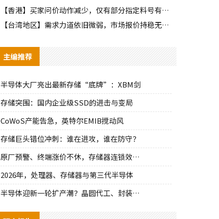
【香港】买家问价动作减少，仅有部分指定料号有零星询单动作
【台湾地区】需求力道依旧微弱，市场报价持稳无明显波动
主编推荐
半导体大厂亮出最新存储“底牌”：XBM剑
存储突围：国内企业级SSD的进击与变局
CoWoS产能告急，英特尔EMIB搅动风
存储巨头错位冲刺：谁在进攻，谁在防守？
原厂预警、终端涨价不休，存储器连锁效应持
2026年，处理器、存储器与第三代半导体
半导体迎新一轮扩产潮？晶圆代工、封装、光