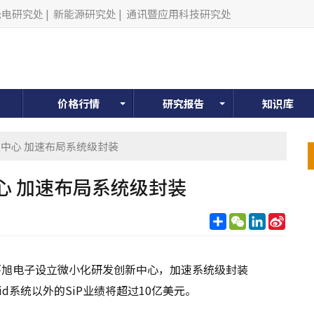
光电研究处
|
新能源研究处
|
通讯暨应用科技研究处
价格行情
研究报告
知识库
发中心 加速布局系统级封装
心 加速布局系统级封装
分
WeChat
LinkedIn
Sina
享
Weib
环旭电子设立微小化研发创新中心，加速系统级封装
id系统以外的SiP业绩将超过10亿美元。