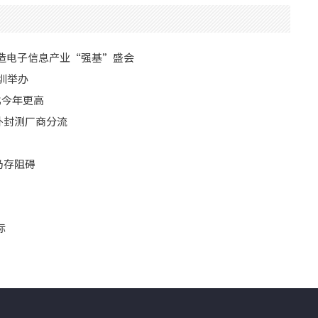
打造电子信息产业“强基”盛会
圳举办
比今年更高
外封测厂商分流
仍存阻碍
标