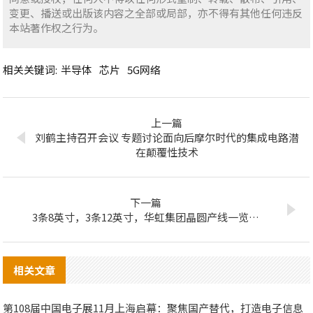
变更、播送或出版该内容之全部或局部，亦不得有其他任何违反
本站著作权之行为。
相关关键词:
半导体
芯片
5G网络
上一篇
刘鹤主持召开会议 专题讨论面向后摩尔时代的集成电路潜
在颠覆性技术
下一篇
3条8英寸，3条12英寸，华虹集团晶圆产线一览…
相关文章
第108届中国电子展11月上海启幕：聚焦国产替代，打造电子信息