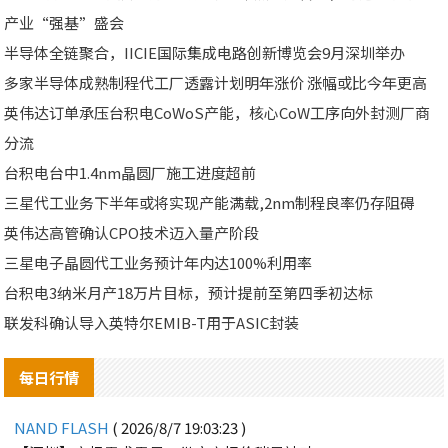
产业“强基”盛会
半导体全链聚合，IICIE国际集成电路创新博览会9月深圳举办
多家半导体成熟制程代工厂透露计划明年涨价 涨幅或比今年更高
英伟达订单承压台积电CoWoS产能，核心CoW工序向外封测厂商
分流
台积电台中1.4nm晶圆厂施工进度超前
三星代工业务下半年或将实现产能满载,2nm制程良率仍存阻碍
英伟达高管确认CPO技术迈入量产阶段
三星电子晶圆代工业务预计年内达100%利用率
台积电3纳米月产18万片目标，预计提前至第四季初达标
联发科确认导入英特尔EMIB-T用于ASIC封装
每日行情
NAND FLASH
( 2026/8/7 19:03:23 )