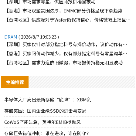
【深圳】市场需求零星，供应商报价稍显被动
【香港】市场观望氛围浓厚，EMMC部分价格呈现下滑趋势
【台湾地区】供应端对于Wafer仍保持信心，价格微幅上扬且惜售态度不变
DRAM
( 2026/8/7 19:03:23 )
【深圳】买家仅针对部分指定料号有探价动作，议价动作有所减少
【香港】买家问价动作减少，仅有部分指定料号有零星询单动作
【台湾地区】需求力道依旧微弱，市场报价持稳无明显波动
主编推荐
半导体大厂亮出最新存储“底牌”：XBM剑
存储突围：国内企业级SSD的进击与变局
CoWoS产能告急，英特尔EMIB搅动风
存储巨头错位冲刺：谁在进攻，谁在防守？