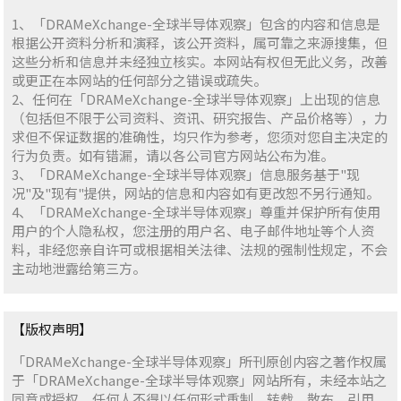
1、「DRAMeXchange-全球半导体观察」包含的内容和信息是
根据公开资料分析和演释，该公开资料，属可靠之来源搜集，但
这些分析和信息并未经独立核实。本网站有权但无此义务，改善
或更正在本网站的任何部分之错误或疏失。
2、任何在「DRAMeXchange-全球半导体观察」上出现的信息
（包括但不限于公司资料、资讯、研究报告、产品价格等），力
求但不保证数据的准确性，均只作为参考，您须对您自主决定的
行为负责。如有错漏，请以各公司官方网站公布为准。
3、「DRAMeXchange-全球半导体观察」信息服务基于"现
况"及"现有"提供，网站的信息和内容如有更改恕不另行通知。
4、「DRAMeXchange-全球半导体观察」尊重并保护所有使用
用户的个人隐私权，您注册的用户名、电子邮件地址等个人资
料，非经您亲自许可或根据相关法律、法规的强制性规定，不会
主动地泄露给第三方。
【版权声明】
「DRAMeXchange-全球半导体观察」所刊原创内容之著作权属
于「DRAMeXchange-全球半导体观察」网站所有，未经本站之
同意或授权，任何人不得以任何形式重制、转载、散布、引用、