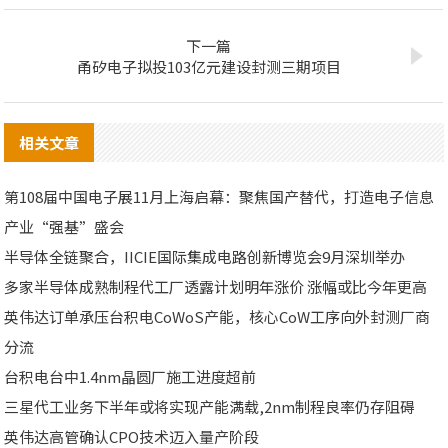
下一篇
甬矽电子拟投103亿元建设封测三期项目
相关文章
第108届中国电子展11月上海启幕：聚焦国产替代，打造电子信息
产业“强基”盛会
半导体全链聚合，IICIE国际集成电路创新博览会9月深圳举办
多家半导体成熟制程代工厂透露计划明年涨价 涨幅或比今年更高
英伟达订单承压台积电CoWoS产能，核心CoW工序向外封测厂商
分流
台积电台中1.4nm晶圆厂施工进度超前
三星代工业务下半年或将实现产能满载,2nm制程良率仍存阻碍
英伟达高管确认CPO技术迈入量产阶段