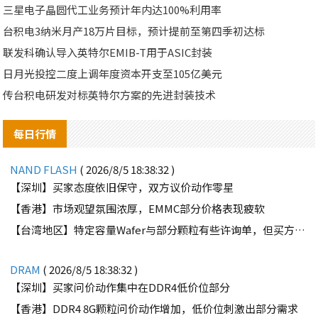
三星电子晶圆代工业务预计年内达100%利用率
台积电3纳米月产18万片目标，预计提前至第四季初达标
联发科确认导入英特尔EMIB-T用于ASIC封装
日月光投控二度上调年度资本开支至105亿美元
传台积电研发对标英特尔方案的先进封装技术
每日行情
NAND FLASH
( 2026/8/5 18:38:32 )
【深圳】买家态度依旧保守，双方议价动作零星
【香港】市场观望氛围浓厚，EMMC部分价格表现疲软
【台湾地区】特定容量Wafer与部分颗粒有些许询单，但买方需求并不强劲
DRAM
( 2026/8/5 18:38:32 )
【深圳】买家问价动作集中在DDR4低价位部分
【香港】DDR4 8G颗粒问价动作增加，低价位刺激出部分需求