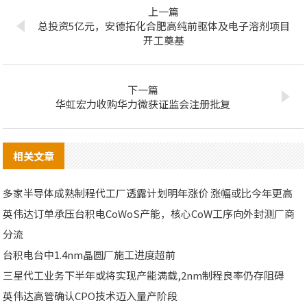
上一篇
总投资5亿元，安德拓化合肥高纯前驱体及电子溶剂项目
开工奠基
下一篇
华虹宏力收购华力微获证监会注册批复
相关文章
多家半导体成熟制程代工厂透露计划明年涨价 涨幅或比今年更高
英伟达订单承压台积电CoWoS产能，核心CoW工序向外封测厂商
分流
台积电台中1.4nm晶圆厂施工进度超前
三星代工业务下半年或将实现产能满载,2nm制程良率仍存阻碍
英伟达高管确认CPO技术迈入量产阶段