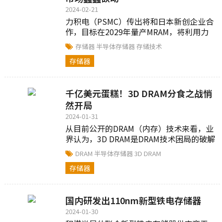
2024-02-21
力积电（PSMC）传出将和日本新创企业合
作，目标在2029年量产MRAM，将利用力
积电计划在日本兴建的晶圆厂第2期工程产
存储器
半导体存储器
存储技术
线进行...
存储器
千亿美元蛋糕！3D DRAM分食之战悄
然开局
2024-01-31
从目前公开的DRAM（内存）技术来看，业
界认为，3D DRAM是DRAM技术困局的破解
方法之一，是未来内存市场的重要发展方
DRAM
半导体存储器
3D DRAM
向...
存储器
国内研发出110nm新型铁电存储器
2024-01-30