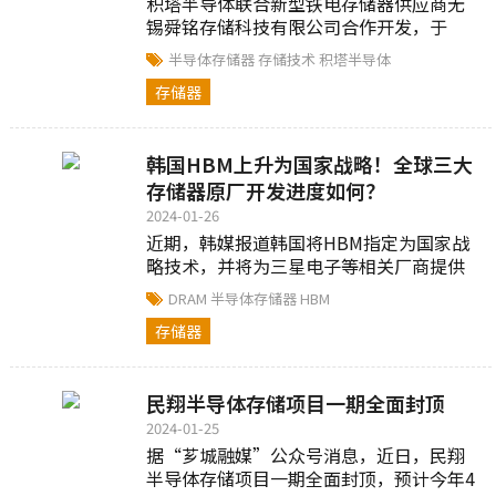
积塔半导体联合新型铁电存储器供应商无
锡舜铭存储科技有限公司合作开发，于
2023年12月成功推出国内首款110纳米技
半导体存储器
存储技术
积塔半导体
术的新型...
存储器
韩国HBM上升为国家战略！全球三大
存储器原厂开发进度如何？
2024-01-26
近期，韩媒报道韩国将HBM指定为国家战
略技术，并将为三星电子等相关厂商提供
税收优惠。韩国中小企业可享受高达40%
DRAM
半导体存储器
HBM
至50%的减免...
存储器
民翔半导体存储项目一期全面封顶
2024-01-25
据“芗城融媒”公众号消息，近日，民翔
半导体存储项目一期全面封顶，预计今年4