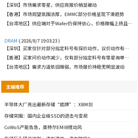
【深圳】市场需求零星，供应商报价稍显被动
【香港】市场观望氛围浓厚，EMMC部分价格呈现下滑趋势
【台湾地区】供应端对于Wafer仍保持信心，价格微幅上扬且惜售态度不变
DRAM
( 2026/8/7 19:03:23 )
【深圳】买家仅针对部分指定料号有探价动作，议价动作有所减少
【香港】买家问价动作减少，仅有部分指定料号有零星询单动作
【台湾地区】需求力道依旧微弱，市场报价持稳无明显波动
主编推荐
半导体大厂亮出最新存储“底牌”：XBM剑
存储突围：国内企业级SSD的进击与变局
CoWoS产能告急，英特尔EMIB搅动风