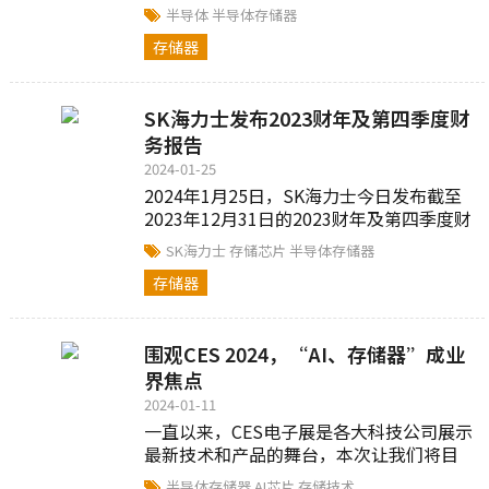
月完成整体落架，确保今年6月项目能够如
半导体
半导体存储器
期交付...
存储器
SK海力士发布2023财年及第四季度财
务报告
2024-01-25
2024年1月25日，SK海力士今日发布截至
2023年12月31日的2023财年及第四季度财
务报告。公司2023财年第四季度结合并收
SK海力士
存储芯片
半导体存储器
入为...
存储器
围观CES 2024，“AI、存储器”成业
界焦点
2024-01-11
一直以来，CES电子展是各大科技公司展示
最新技术和产品的舞台，本次让我们将目
光聚焦在正处于风头上的存储厂商，有哪
半导体存储器
AI芯片
存储技术