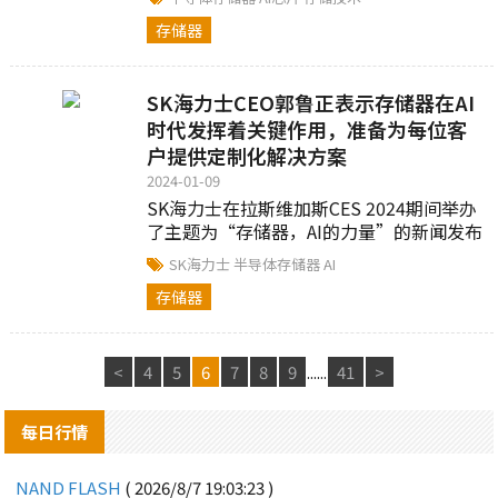
些存储...
存储器
SK海力士CEO郭鲁正表示存储器在AI
时代发挥着关键作用，准备为每位客
户提供定制化解决方案
2024-01-09
SK海力士在拉斯维加斯CES 2024期间举办
了主题为“存储器，AI的力量”的新闻发布
会，会上SK海力士社长兼CEO郭鲁正阐述
SK海力士
半导体存储器
AI
了公司在人工....
存储器
<
4
5
6
7
8
9
......
41
>
每日行情
NAND FLASH
( 2026/8/7 19:03:23 )