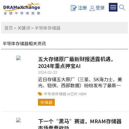
注册
登录
首页
>
关键词
> 半导体存储器
半导体存储器相关资讯
五大存储原厂最新财报透露机遇，
2024年重点押宝AI
2024-02-22
近日存储五大原厂（三星、SK海力士、美
光、铠侠、西部数据）纷纷发布了最新一
季财报，各大厂商营收亏损幅度均有所收
半导体存储器
AI芯片
HBM
窄...
存储器
下一个“黑马”赛道，MRAM存储器
市场蠢蠢欲动