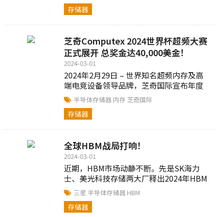
然布局新....
存储器
芝奇Computex 2024世界杯超频大赛
正式展开 总奖金达40,000美金！
2024-03-01
2024年2月29日 – 世界知名超频内存及高
端电竞设备领导品牌，芝奇国际宣布年度
液态氮极限超频盛事「芝奇世界杯超频大
半导体存储器
内存
芝奇国际
赛」(OC...
存储器
全球HBM战局打响！
2024-03-01
近期，HBM市场动静不断。先是SK海力
士、美光科技存储两大厂释出2024年HBM
产能售罄。与此同时，HBM技术再突破、
三星
半导体存储器
HBM
大客户发生变动...
存储器