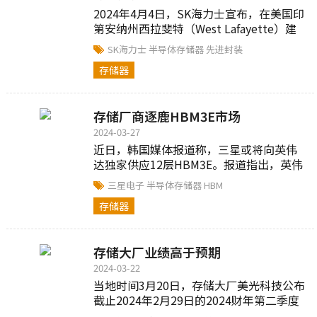
2024年4月4日，SK海力士宣布，在美国印
第安纳州西拉斐特（West Lafayette）建
造适于AI的存储器先进封装生产基地....
SK海力士
半导体存储器
先进封装
存储器
存储厂商逐鹿HBM3E市场
2024-03-27
近日，韩国媒体报道称，三星或将向英伟
达独家供应12层HBM3E。报道指出，英伟
达最快将从9月开始大量购买三星电子的12
三星电子
半导体存储器
HBM
层....
存储器
存储大厂业绩高于预期
2024-03-22
当地时间3月20日，存储大厂美光科技公布
截止2024年2月29日的2024财年第二季度
业绩。受惠于人工智能AI对HBM的强烈需