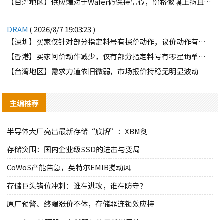
【台湾地区】供应端对于Wafer仍保持信心，价格微幅上扬且惜售态度不变
DRAM
( 2026/8/7 19:03:23 )
【深圳】买家仅针对部分指定料号有探价动作，议价动作有所减少
【香港】买家问价动作减少，仅有部分指定料号有零星询单动作
【台湾地区】需求力道依旧微弱，市场报价持稳无明显波动
主编推荐
半导体大厂亮出最新存储“底牌”：XBM剑
存储突围：国内企业级SSD的进击与变局
CoWoS产能告急，英特尔EMIB搅动风
存储巨头错位冲刺：谁在进攻，谁在防守？
原厂预警、终端涨价不休，存储器连锁效应持