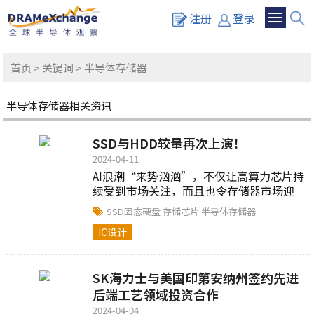
注册
登录
首页
>
关键词
> 半导体存储器
半导体存储器相关资讯
SSD与HDD较量再次上演！
2024-04-11
AI浪潮“来势汹汹”，不仅让高算力芯片持
续受到市场关注，而且也令存储器市场迎
来新一轮发展机会。近期，花旗银行对外
SSD固态硬盘
存储芯片
半导体存储器
表示...
IC设计
SK海力士与美国印第安纳州签约先进
后端工艺领域投资合作
2024-04-04