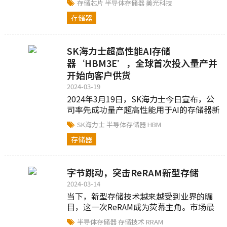
存储芯片
半导体存储器
美光科技
求，美...
存储器
SK海力士超高性能AI存储
器‘HBM3E’，全球首次投入量产并
开始向客户供货
2024-03-19
2024年3月19日，SK海力士今日宣布，公
司率先成功量产超高性能用于AI的存储器新
产品HBM3E*，将在3月末开始向客户供
SK海力士
半导体存储器
HBM
货...
存储器
字节跳动，突击ReRAM新型存储
2024-03-14
当下，新型存储技术越来越受到业界的瞩
目，这一次ReRAM成为荧幕主角。市场最
新动态：知名互联网科技公司字节跳动悄
半导体存储器
存储技术
RRAM