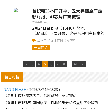
台积电熊本厂开幕；五大存储原厂最
新财报；AI芯片厂商梳理
2024-02-26
2月24日台积电（TSMC）熊本厂
（JASM）正式开幕，这是台积电在日本的
第一座工厂（Fab23），TrendForce集邦
台积电
半导体存储器
AI芯片
咨询表示，该工....
一周热点
<
3
4
5
6
7
8
......
41
>
每日行情
NAND FLASH
( 2026/8/7 19:03:23 )
【深圳】市场需求零星，供应商报价稍显被动
【香港】市场观望氛围浓厚，EMMC部分价格呈现下滑趋势