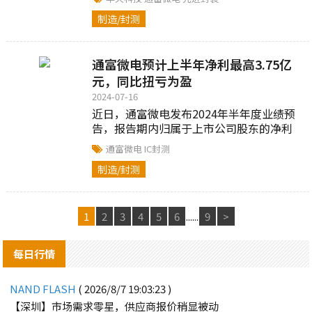
波市场技术竞争热潮。此外，中国大陆华
制造/封测
天...
通富微电预计上半年净利最高3.75亿
元，同比扭亏为盈
2024-07-16
近日，通富微电发布2024年半年度业绩预
告，报告期内归属于上市公司股东的净利
润28,800万元-37,500万元，较上年同期扭
通富微电
IC封测
亏为盈....
制造/封测
1
2
3
4
5
6
......
9
>
每日行情
NAND FLASH
( 2026/8/7 19:03:23 )
【深圳】市场需求零星，供应商报价稍显被动