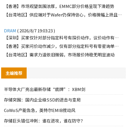
【香港】市场观望氛围浓厚，EMMC部分价格呈现下滑趋势
【台湾地区】供应端对于Wafer仍保持信心，价格微幅上扬且惜售态度不变
DRAM
( 2026/8/7 19:03:23 )
【深圳】买家仅针对部分指定料号有探价动作，议价动作有所减少
【香港】买家问价动作减少，仅有部分指定料号有零星询单动作
【台湾地区】需求力道依旧微弱，市场报价持稳无明显波动
主编推荐
半导体大厂亮出最新存储“底牌”：XBM剑
存储突围：国内企业级SSD的进击与变局
CoWoS产能告急，英特尔EMIB搅动风
存储巨头错位冲刺：谁在进攻，谁在防守？