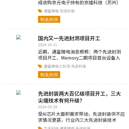
成收购京元电子持有的京隆科技（苏州）
有限公司（以下简称“京隆科技”）26%
通富微电
先进封装
股权....
制造/封测
国内又一先进封测项目开工
2024-10-11
近期，通富微电消息频频：两个先进封测
项目开工、Memory二期项目首台设备入
驻....
通富微电
IC封测
先进封装
制造/封测
先进封装两大百亿级项目开工，三大
尖端技术有何升级？
2024-09-24
受AI芯片大面积需求带动，先进封装供不应
求情况更甚，行业内三大先进封装技术
CoWoS、SoIC、FOPLP红火，掀起了新一
华天科技
通富微电
先进封装