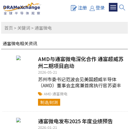
注册
登录
首页
>
关键词
> 通富微电
通富微电相关资讯
AMD与通富微电深化合作 通富超威苏
州二期项目启动
2026-05-21
苏州市委书记范波会见美国超威半导体
（AMD）董事会主席兼首席执行官苏姿丰
一行，双方共同出席通富超威十周年高质
AMD
通富微电
量发展新启航暨新工厂二期项目启动仪式...
制造/封测
通富微电发布2025 年度业绩预告
2026-01-21