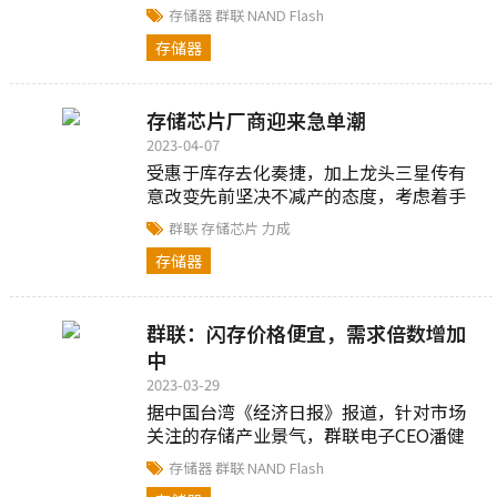
39.25亿元，较2月份成长近20%，较2022
存储器
群联
NAND Flash
年同期减少62....
存储器
存储芯片厂商迎来急单潮
2023-04-07
受惠于库存去化奏捷，加上龙头三星传有
意改变先前坚决不减产的态度，考虑着手
减产，内存业急单涌现，两大指标厂力
群联
存储芯片
力成
成、群联率先甩...
存储器
群联：闪存价格便宜，需求倍数增加
中
2023-03-29
据中国台湾《经济日报》报道，针对市场
关注的存储产业景气，群联电子CEO潘健
成于3月28日表示，今年IC设计很辛苦，不
存储器
群联
NAND Flash
过在原厂赔本...