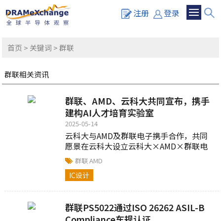
注册
登录
首页
>
关键词
> 群联
群联相关资讯
群联、AMD、云科大共同宣布，携手
建构AI人才培育实验室
2025-05-14
云科大与AMD及群联电子携手合作，共同
愿景在云科大设立云科大×AMD×群联电
子人才培育实验室...
群联
AMD
IC设计
群联PS5022通过ISO 26262 ASIL-B
Compliance车规认证