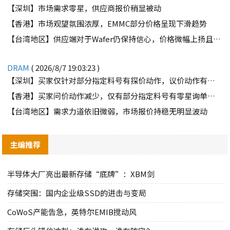
【深圳】市场需求零星，供应商报价稍显被动
【香港】市场观望氛围浓厚，EMMC部分价格呈现下滑趋势
【台湾地区】供应端对于Wafer仍保持信心，价格微幅上扬且惜售态度不变
DRAM
( 2026/8/7 19:03:23 )
【深圳】买家仅针对部分指定料号有探价动作，议价动作有所减少
【香港】买家问价动作减少，仅有部分指定料号有零星询单动作
【台湾地区】需求力道依旧微弱，市场报价持稳无明显波动
主编推荐
半导体大厂亮出最新存储“底牌”：XBM剑
存储突围：国内企业级SSD的进击与变局
CoWoS产能告急，英特尔EMIB搅动风