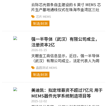
云际芯光首条自主建设的 6 英寸 MEMS 芯
片生产基地通线仪式在珠海市金湾区三灶
镇定家湾片区盛大举行...
芯片
MEMS
制造/封测
强一半导体（武汉）有限公司成立，
注册资本2亿
2026-01-15
天眼查工商信息显示，近日，强一半导体
（武汉）有限公司成立，法定代表人为周
明，注册资本2亿人民币...
晶圆测试
MEMS
制造/封测
美迪凯：拟定增募资不超过7亿元 用于
MEMS器件光学系统制造项目等
2025-12-02