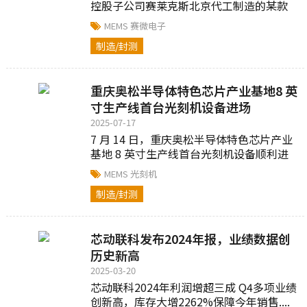
控股子公司赛莱克斯北京代工制造的某款
MEMS）硅晶振通过了客户验证...
MEMS
赛微电子
制造/封测
重庆奥松半导体特色芯片产业基地8 英
寸生产线首台光刻机设备进场
2025-07-17
7 月 14 日，重庆奥松半导体特色芯片产业
基地 8 英寸生产线首台光刻机设备顺利进
场...
MEMS
光刻机
制造/封测
芯动联科发布2024年报，业绩数据创
历史新高
2025-03-20
芯动联科2024年利润增超三成 Q4多项业绩
创新高，库存大增2262%保障今年销售....