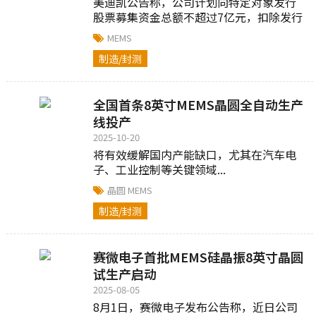
美迪凯公告称，公司计划向特定对象发行
股票募集资金总额不超过7亿元，扣除发行
费用后的净额拟投资于MEMS器件光学系统
MEMS
制造项目...
制造/封测
全国首条8英寸MEMS晶圆全自动生产
线投产
2025-10-20
将有效缓解国内产能缺口，尤其在汽车电
子、工业控制等关键领域...
晶圆
MEMS
制造/封测
赛微电子首批MEMS硅晶振8英寸晶圆
试生产启动
2025-08-05
8月1日，赛微电子发布公告称，近日公司