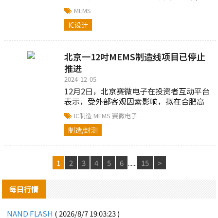
MEMS
IC设计
北京一12吋MEMS制造线项目已停止
推进
2024-12-05
12月2日，北京赛微电子在投资者互动平台
表示，受外部客观因素影响，拟在合肥高
新区投资建设12吋MEMS制造线项目已停
IC制造
MEMS
赛微电子
止推进....
制造/封测
1
2
3
4
5
6
......
15
>
每日行情
NAND FLASH
( 2026/8/7 19:03:23 )