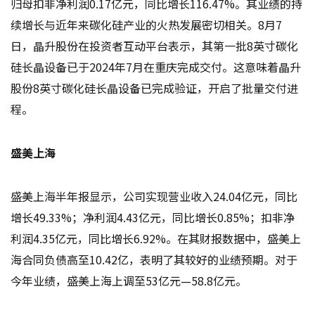
归母扣非净利润0.17亿元，同比增长116.47%。其业绩的持
续增长与近年来碳化硅产业的火热发展密切相关。8月7
日，晶升股份在投资者互动平台表示，其第一批8英寸碳化
硅长晶设备已于2024年7月在重庆完成交付。这意味着晶升
股份8英寸碳化硅长晶设备已完成验证，开启了批量交付进
程。
盛美上海
盛美上海半年报显示，公司实现营业收入24.04亿元，同比
增长49.33%；净利润4.43亿元，同比增长0.85%；扣非净
利润4.35亿元，同比增长6.92%。在其财报数据中，盛美上
海合同负债高至10.42亿，表明了其较好的业绩预期。对于
今年业绩，盛美上海上调至53亿元—58.8亿元。