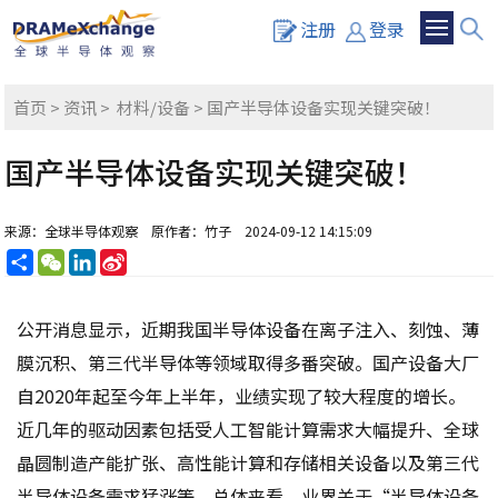
注册
登录
首页
>
资讯
>
材料/设备
> 国产半导体设备实现关键突破！
国产半导体设备实现关键突破！
来源：全球半导体观察
原作者：竹子
2024-09-12 14:15:09
分
WeChat
LinkedIn
Sina
享
Weibo
公开消息显示，近期我国半导体设备在离子注入、刻蚀、薄
膜沉积、第三代半导体等领域取得多番突破。国产设备大厂
自2020年起至今年上半年，业绩实现了较大程度的增长。
近几年的驱动因素包括受人工智能计算需求大幅提升、全球
晶圆制造产能扩张、高性能计算和存储相关设备以及第三代
半导体设备需求猛涨等。总体来看，业界关于“半导体设备