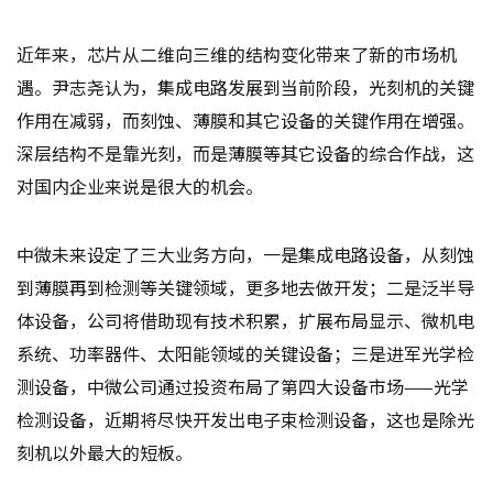
近年来，芯片从二维向三维的结构变化带来了新的市场机
遇。尹志尧认为，集成电路发展到当前阶段，光刻机的关键
作用在减弱，而刻蚀、薄膜和其它设备的关键作用在增强。
深层结构不是靠光刻，而是薄膜等其它设备的综合作战，这
对国内企业来说是很大的机会。
中微未来设定了三大业务方向，一是集成电路设备，从刻蚀
到薄膜再到检测等关键领域，更多地去做开发；二是泛半导
体设备，公司将借助现有技术积累，扩展布局显示、微机电
系统、功率器件、太阳能领域的关键设备；三是进军光学检
测设备，中微公司通过投资布局了第四大设备市场——光学
检测设备，近期将尽快开发出电子束检测设备，这也是除光
刻机以外最大的短板。