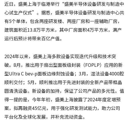
近日，盛美上海于临港举行“盛美半导体设备研发与制造中
心试生产仪式”。据悉，盛美半导体设备研发与制造中心共
有5个单体，包含两座研发楼、两座厂房和一座辅助厂房，
建筑面积近13.8万平方米，其中厂房面积4万平方米，满产
运行后预计将带来百亿产值。
2024年以来，盛美上海多款设备实现迭代升级和技术突
破。8月，推出用于扇出型面板级封装（FOPLP）应用的新
型Ultra C bev-p面板边缘刻蚀设备；3月，湿法设备4000腔
顺利交付；5月，顺利推出用于先进封装的全新产品带框晶
圆清洗设备。新设备的加持，保证了公司产品的多元性。值
得一提的是，今年年初，盛美上海披露了2024年度定增预
案，拟再融资45亿元，用于强化研发测试能力，助力公司
平台化及全球化发展，并补充流动资金。