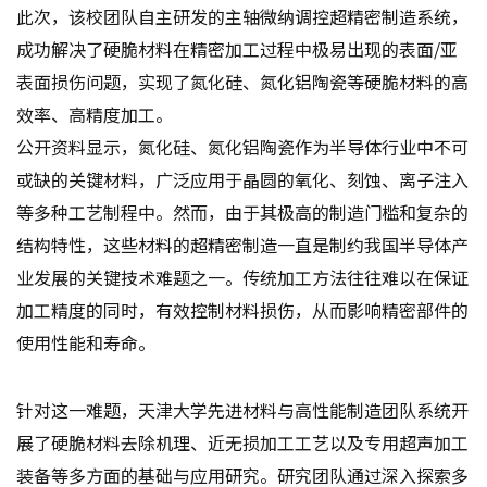
此次，该校团队自主研发的主轴微纳调控超精密制造系统，
成功解决了硬脆材料在精密加工过程中极易出现的表面/亚
表面损伤问题，实现了氮化硅、氮化铝陶瓷等硬脆材料的高
效率、高精度加工。
公开资料显示，氮化硅、氮化铝陶瓷作为半导体行业中不可
或缺的关键材料，广泛应用于晶圆的氧化、刻蚀、离子注入
等多种工艺制程中。然而，由于其极高的制造门槛和复杂的
结构特性，这些材料的超精密制造一直是制约我国半导体产
业发展的关键技术难题之一。传统加工方法往往难以在保证
加工精度的同时，有效控制材料损伤，从而影响精密部件的
使用性能和寿命。
针对这一难题，天津大学先进材料与高性能制造团队系统开
展了硬脆材料去除机理、近无损加工工艺以及专用超声加工
装备等多方面的基础与应用研究。研究团队通过深入探索多