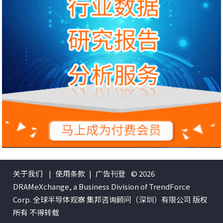
关于我们
|
使用条款
|
广告刊登
© 2026
DRAMeXchange, a Business Division of TrendForce
Corp. 全球半导体观察 集邦咨询顾问（深圳）有限公司 版权
所有 不得转载