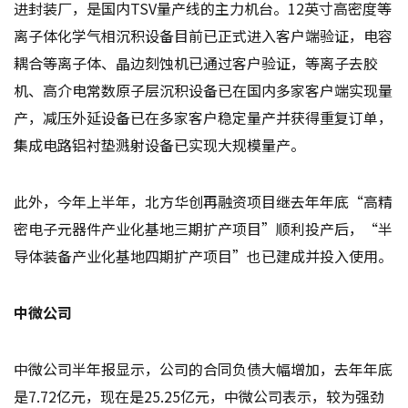
进封装厂，是国内TSV量产线的主力机台。12英寸高密度等
离子体化学气相沉积设备目前已正式进入客户端验证，电容
耦合等离子体、晶边刻蚀机已通过客户验证，等离子去胶
机、高介电常数原子层沉积设备已在国内多家客户端实现量
产，减压外延设备已在多家客户稳定量产并获得重复订单，
集成电路铝衬垫溅射设备已实现大规模量产。
此外，今年上半年，北方华创再融资项目继去年年底“高精
密电子元器件产业化基地三期扩产项目”顺利投产后，“半
导体装备产业化基地四期扩产项目”也已建成并投入使用。
中微公司
中微公司半年报显示，公司的合同负债大幅增加，去年年底
是7.72亿元，现在是25.25亿元，中微公司表示，较为强劲