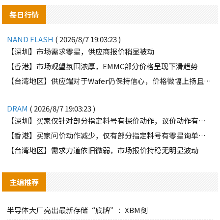
每日行情
NAND FLASH
( 2026/8/7 19:03:23 )
【深圳】市场需求零星，供应商报价稍显被动
【香港】市场观望氛围浓厚，EMMC部分价格呈现下滑趋势
【台湾地区】供应端对于Wafer仍保持信心，价格微幅上扬且惜售态度不变
DRAM
( 2026/8/7 19:03:23 )
【深圳】买家仅针对部分指定料号有探价动作，议价动作有所减少
【香港】买家问价动作减少，仅有部分指定料号有零星询单动作
【台湾地区】需求力道依旧微弱，市场报价持稳无明显波动
主编推荐
半导体大厂亮出最新存储“底牌”：XBM剑