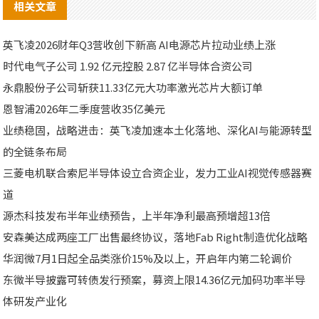
相关文章
英飞凌2026财年Q3营收创下新高 AI电源芯片拉动业绩上涨
时代电气子公司 1.92 亿元控股 2.87 亿半导体合资公司
永鼎股份子公司斩获11.33亿元大功率激光芯片大额订单
恩智浦2026年二季度营收35亿美元
业绩稳固，战略进击：英飞凌加速本土化落地、深化AI与能源转型
的全链条布局
三菱电机联合索尼半导体设立合资企业，发力工业AI视觉传感器赛
道
源杰科技发布半年业绩预告，上半年净利最高预增超13倍
安森美达成两座工厂出售最终协议，落地Fab Right制造优化战略
华润微7月1日起全品类涨价15%及以上，开启年内第二轮调价
东微半导披露可转债发行预案，募资上限14.36亿元加码功率半导
体研发产业化