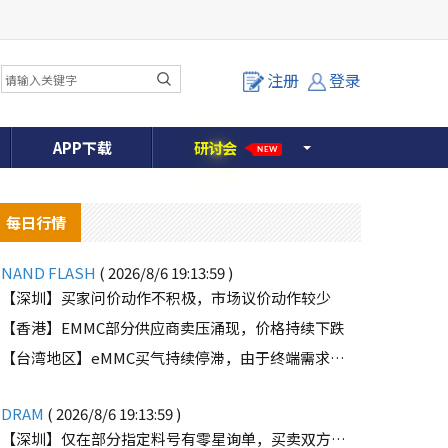
注册
登录
APP下载
研
讨
会
NEW
每日行情
NAND FLASH
( 2026/8/6 19:13:59 )
【深圳】买家问价动作不积极，市场议价动作较少
【香港】EMMC部分供应商卖压涌现，价格持续下跌
o
【台湾地区】eMMC买气持续停滞，由于终端需求未能好转
DRAM
( 2026/8/6 19:13:59 )
【深圳】仅在部分指定料号有零星询单，买卖双方价格仍有差距