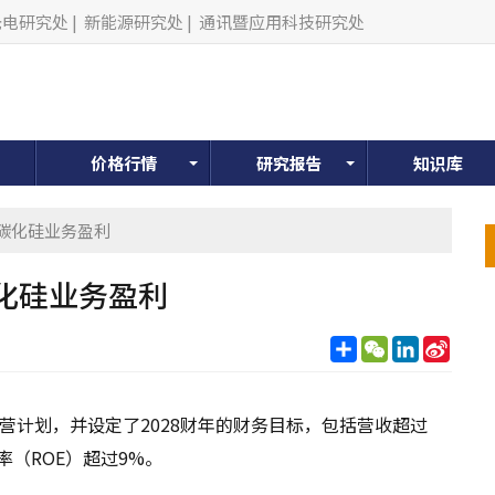
光电研究处
|
新能源研究处
|
通讯暨应用科技研究处
价格行情
研究报告
知识库
碳化硅业务盈利
化硅业务盈利
分
WeChat
LinkedIn
Sina
享
Weib
经营计划，并设定了2028财年的财务目标，包括营收超过
率（ROE）超过9%。