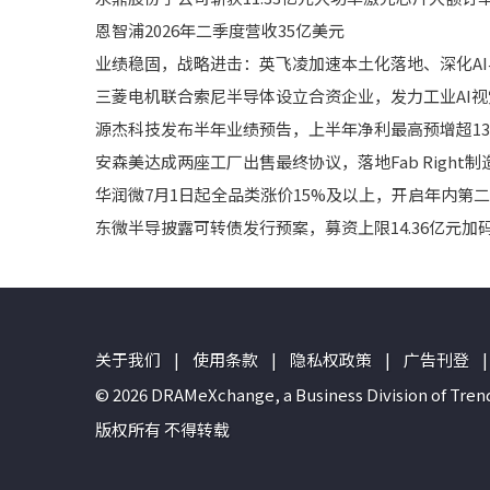
恩智浦2026年二季度营收35亿美元
业绩稳固，战略进击：英飞凌加速本土化落地、深化A
三菱电机联合索尼半导体设立合资企业，发力工业AI
源杰科技发布半年业绩预告，上半年净利最高预增超1
安森美达成两座工厂出售最终协议，落地Fab Right
华润微7月1日起全品类涨价15%及以上，开启年内第
东微半导披露可转债发行预案，募资上限14.36亿元
关于我们
|
使用条款
|
隐私权政策
|
广告刊登
|
© 2026 DRAMeXchange, a Business Divisio
版权所有 不得转载