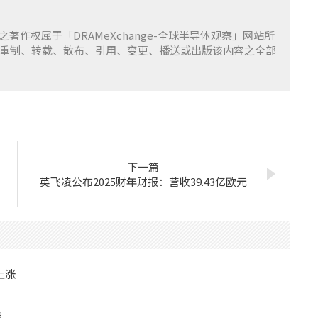
容之著作权属于「DRAMeXchange-全球半导体观察」网站所
重制、转载、散布、引用、变更、播送或出版该内容之全部
下一篇
英飞凌公布2025财年财报：营收39.43亿欧元
上涨
单