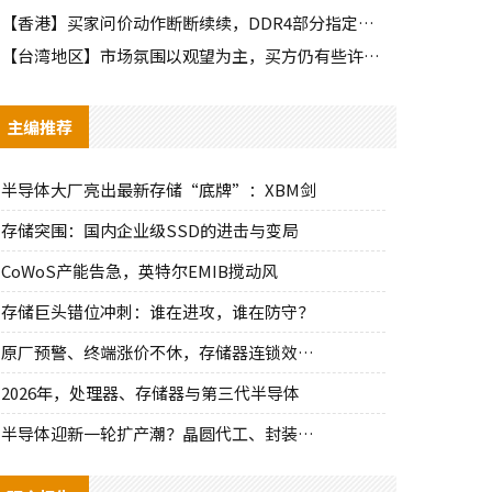
【香港】买家问价动作断断续续，DDR4部分指定颗粒仍有些许询单
【台湾地区】市场氛围以观望为主，买方仍有些许零星询单释出
主编推荐
半导体大厂亮出最新存储“底牌”：XBM剑
存储突围：国内企业级SSD的进击与变局
CoWoS产能告急，英特尔EMIB搅动风
存储巨头错位冲刺：谁在进攻，谁在防守？
原厂预警、终端涨价不休，存储器连锁效应持
2026年，处理器、存储器与第三代半导体
半导体迎新一轮扩产潮？晶圆代工、封装、光