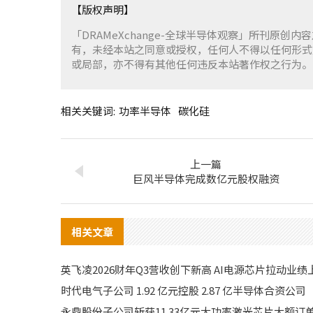
【版权声明】
「DRAMeXchange-全球半导体观察」所刊原创内
有，未经本站之同意或授权，任何人不得以任何形式
或局部，亦不得有其他任何违反本站著作权之行为。
相关关键词:
功率半导体
碳化硅
上一篇
巨风半导体完成数亿元股权融资
相关文章
英飞凌2026财年Q3营收创下新高 AI电源芯片拉动业绩
时代电气子公司 1.92 亿元控股 2.87 亿半导体合资公司
永鼎股份子公司斩获11.33亿元大功率激光芯片大额订