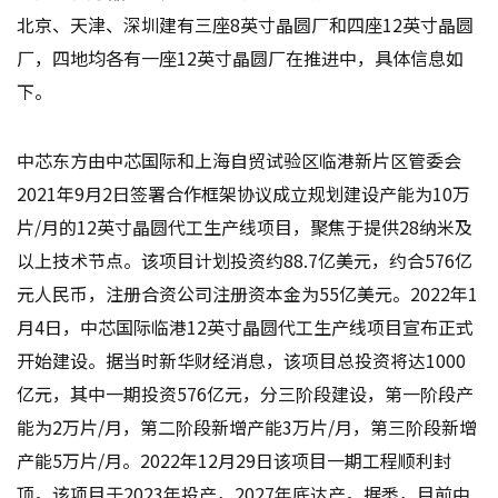
北京、天津、深圳建有三座8英寸晶圆厂和四座12英寸晶圆
厂，四地均各有一座12英寸晶圆厂在推进中，具体信息如
下。
中芯东方由中芯国际和上海自贸试验区临港新片区管委会
2021年9月2日签署合作框架协议成立规划建设产能为10万
片/月的12英寸晶圆代工生产线项目，聚焦于提供28纳米及
以上技术节点。该项目计划投资约88.7亿美元，约合576亿
元人民币，注册合资公司注册资本金为55亿美元。2022年1
月4日，中芯国际临港12英寸晶圆代工生产线项目宣布正式
开始建设。据当时新华财经消息，该项目总投资将达1000
亿元，其中一期投资576亿元，分三阶段建设，第一阶段产
能为2万片/月，第二阶段新增产能3万片/月，第三阶段新增
产能5万片/月。2022年12月29日该项目一期工程顺利封
顶。该项目于2023年投产，2027年底达产。据悉，目前中