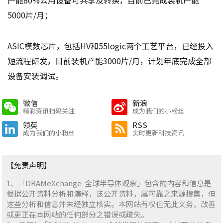
5000片/月；
ASIC模数芯片，包括HV和55logic两个工艺平台，已经投入
短流程研发，目前装机产能3000片/月，计划年底完成全部
设备安装调试。
微信
新浪
精彩资讯扫码关注
成为我们的小粉丝
领英
RSS
成为我们的小粉丝
实时更新科技资讯
【免责声明】
1、「DRAMeXchange-全球半导体观察」包含的内容和信息是
根据公开资料分析和演释，该公开资料，属可靠之来源搜集，但
这些分析和信息并未经独立核实。本网站有权但无此义务，改善
或更正在本网站的任何部分之错误或疏失。