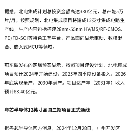
据悉，北电集成计划总投资金额高达330亿元，总产能5万
片/月。按照规划，北电集成项目将建成12英寸集成电路生
产线，生产内容包括搭建28nm-55nm HV/MS/RF-CMOS、
PD/FD-SOI等特色工艺平台，产品面向显示驱动、数模混
合、嵌入式MCU等领域。
燕东微发布的定增预案显示，按照项目建设计划，北电集成
项目预计2024年开始建设，2025年四季度设备搬入，2026
年底实现量产，2030年满产。项目达产年（2031年）收入
预计83.40亿元。
粤芯半导体12英寸晶圆三期项目正式通线
据粤芯半导体官方消息，2024年12月28日，广州开发区