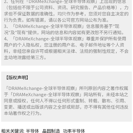
2、任何在「DRAMeXchange-全球半导体观察」上出现的信息
（包括但不限于公司资料、资讯、研究报告、产品价格等），力
求但不保证数据的准确性，均只作为参考，您须对您自主决定的
行为负责。如有错漏，请以各公司官方网站公布为准。
3、「DRAMeXchange-全球半导体观察」信息服务基于"现
况"及"现有"提供，网站的信息和内容如有更改恕不另行通知。
4、「DRAMeXchange-全球半导体观察」尊重并保护所有使用
用户的个人隐私权，您注册的用户名、电子邮件地址等个人资
料，非经您亲自许可或根据相关法律、法规的强制性规定，不会
主动地泄露给第三方。
【版权声明】
「DRAMeXchange-全球半导体观察」所刊原创内容之著作权属
于「DRAMeXchange-全球半导体观察」网站所有，未经本站之
同意或授权，任何人不得以任何形式重制、转载、散布、引用、
变更、播送或出版该内容之全部或局部，亦不得有其他任何违反
本站著作权之行为。
相关关键词:
半导体
晶圆制造
功率半导体