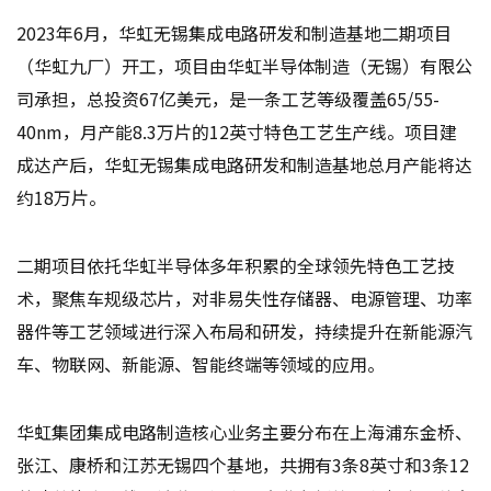
2023年6月，华虹无锡集成电路研发和制造基地二期项目
（华虹九厂）开工，项目由华虹半导体制造（无锡）有限公
司承担，总投资67亿美元，是一条工艺等级覆盖65/55-
40nm，月产能8.3万片的12英寸特色工艺生产线。项目建
成达产后，华虹无锡集成电路研发和制造基地总月产能将达
约18万片。
二期项目依托华虹半导体多年积累的全球领先特色工艺技
术，聚焦车规级芯片，对非易失性存储器、电源管理、功率
器件等工艺领域进行深入布局和研发，持续提升在新能源汽
车、物联网、新能源、智能终端等领域的应用。
华虹集团集成电路制造核心业务主要分布在上海浦东金桥、
张江、康桥和江苏无锡四个基地，共拥有3条8英寸和3条12