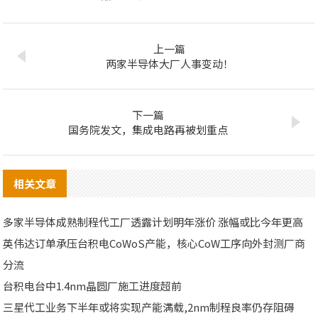
上一篇
两家半导体大厂人事变动！
下一篇
国务院发文，集成电路再被划重点
相关文章
多家半导体成熟制程代工厂透露计划明年涨价 涨幅或比今年更高
英伟达订单承压台积电CoWoS产能，核心CoW工序向外封测厂商
分流
台积电台中1.4nm晶圆厂施工进度超前
三星代工业务下半年或将实现产能满载,2nm制程良率仍存阻碍